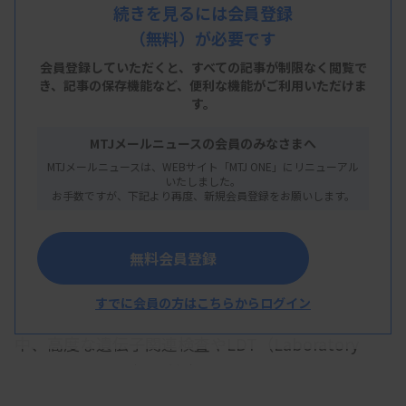
まり、取得数は全都道府県の計320施設以上にまで
続きを見るには会員登録
（無料）が必要です
広がった。JABのLAB認定ユニット長の下田勝二氏
は講演で、日本の臨床検査は「ISOを基準とした
de
会員登録していただくと、すべての記事が制限なく閲覧で
き、
記事の保存機能など、便利な機能がご利用いただけま
jure
（規則・制度）としても誇れる存在になってき
す。
ている」とし、名実ともに世界水準になったとの認
MTJメールニュースの会員のみなさまへ
識を示した。今後、JABの役割をさらに拡大してい
MTJメールニュースは、WEBサイト「MTJ ONE」にリニューアル
く方針を明らかにした。
いたしました。
お手数ですが、下記より再度、新規会員登録をお願いします。
下田氏は、JABの「次なるアクション」として、リ
スクアプローチの醸成、改善の機会の提供の2点を
無料会員登録
挙げた。
すでに会員の方はこちらからログイン
政府が全ゲノム解析の臨床実装を進める見通しの
中、高度な遺伝子関連検査やLDT（Laboratory
Developed Test）の検査が以前よりも行われるよ
うになっていく。下田氏は、こうした「ハイリスク