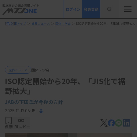
臨床検査の総合情報サイト
ログイン
会員登録
MTJONEトップ
＞
業界ニュース
＞
団体・学会
＞
ISO認定開始から20年、「JIS化で裾野拡大
団体・学会
業界ニュース
ISO認定開始から20年、「JIS化で裾
野拡大」
JABの下田氏が今後の方針
2025.12.17 06:15
保存
URLコピー