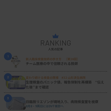
RANKING
人気の記事
1
新人臨床検査技師の歩き方 ［第16回］
チーム医療の中で信頼される技師
2
変わり続ける検査の現場 #32 山形済生病院
生理検査のパニック値、報告体制を再構築 “伝え
た後”まで確認
3
日臨技リエゾンが現地入り、病院検査室を視察
8月8・9両日にはDVT検診へ