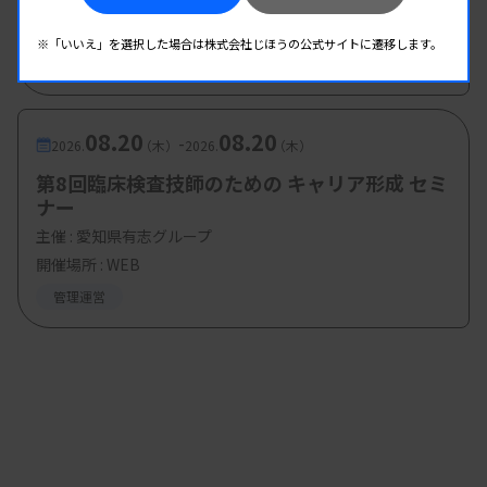
主催 :
熊本県臨床検査技師会
開催場所 : WEB
※「いいえ」を選択した場合は株式会社じほうの公式サイトに遷移します。
管理運営
08.20
08.20
-
2026.
（木）
2026.
（木）
第8回臨床検査技師のための キャリア形成 セミ
ナー
主催 :
愛知県有志グループ
開催場所 : WEB
管理運営