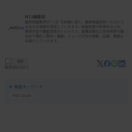
な臨床検査」には、不適合な検査結果報告を減らし
潜在的な危害を低減するリスクアプローチが欠かせ
MTJ編集部
臨床検査業界の“いま”を的確に捉え、臨床検査技師一人ひとり
ないと強調。「ISO 15189をはじめとした関連規格
を支える情報を発信していきます。検査制度や政策をはじめ、
関係学会や職能団体のトピックス、装置試薬など技術革新の動
をJIS化することで裾野を広げていかなければなら
向まで幅広く取材・編集。ニュース以外の連載、企画、動画も
お届けしていきます。
ない」と述べ、未認定施設を含めてリスクアプロー
チへの理解や取り組みを広げていく方針を示した。
さらに、改正医療法の施行から7年が経過し「機は
保存
URLコピー
熟した」とも述べ、現在は勧奨となっている第三者
認定取得の取り扱いを見直す時期だとの認識も示し
関連キーワード
た。下田氏は、「普及・審査を通じて改善の機会を
#ISO 15189
積極的に提言していく」とも述べた。認定の過程で
検査室側が改善の機会を得られるよう、コンサルタ
ントに該当しない範囲で取り組む方針を示した。