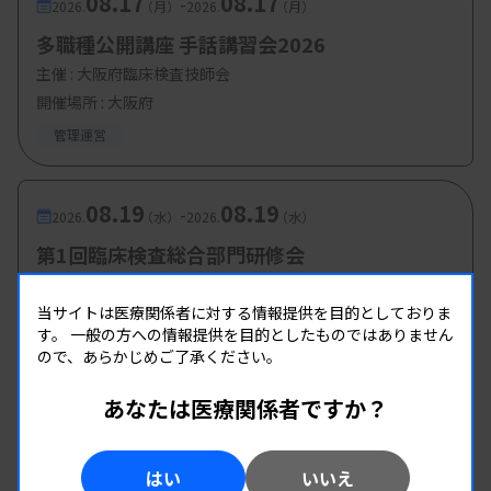
08.17
08.17
-
2026.
（月）
2026.
（月）
多職種公開講座 手話講習会2026
主催 :
大阪府臨床検査技師会
開催場所 : 大阪府
管理運営
08.19
08.19
-
2026.
（水）
2026.
（水）
第1回臨床検査総合部門研修会
主催 :
大分県臨床検査技師会
当サイトは医療関係者に対する情報提供を目的としておりま
開催場所 : WEB
す。
一般の方への情報提供を目的としたものではありません
管理運営
ので、あらかじめご了承ください。
あなたは医療関係者ですか？
08.19
08.19
-
2026.
（水）
2026.
（水）
第2回 県南地区研修会
はい
いいえ