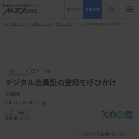
臨床検査の総合情報サイト
ログイン
会員登録
MTJONEトップ
＞
業界ニュース
＞
団体・学会
＞
デジタル会員証の登録を呼びかけ
団体・学会
業界ニュース
デジタル会員証の登録を呼びかけ
日臨技
2026.03.09 06:10
保存
URLコピー
この記事の画像を全て見る