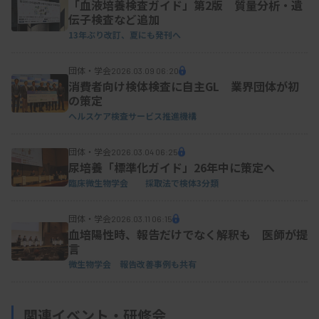
「血液培養検査ガイド」第2版 質量分析・遺
伝子検査など追加
13年ぶり改訂、夏にも発刊へ
団体・学会
2026.03.09 06:20
消費者向け検体検査に自主GL 業界団体が初
の策定
ヘルスケア検査サービス推進機構
団体・学会
2026.03.04 06:25
尿培養「標準化ガイド」26年中に策定へ
臨床微生物学会 採取法で検体3分類
団体・学会
2026.03.11 06:15
血培陽性時、報告だけでなく解釈も 医師が提
言
微生物学会 報告改善事例も共有
関連イベント・研修会