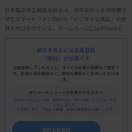
日本臨床衛生検査技師会は、昨年末から本格稼働さ
せたスマートフォン向けの「デジタル会員証」の登
録を呼びかけている。ホームページにはiPhoneと
Androidそれぞれのインストール方法を説明する文
書を掲載し、従来のプラスチック会員証からの切り
続きを見るには会員登録
替えを求めている。
（無料）が必要です
デジタル会員証の機能は、研修会や講習会参加時に
会員登録していただくと、すべての記事が制限なく閲覧で
き、
記事の保存機能など、便利な機能がご利用いただけま
使用するQRコードの表示機能や、日臨技からのお
す。
知らせとして、会告や研修会・講習会の案内、今年
MTJメールニュースの会員のみなさまへ
からデジタルブックとなった学術誌「医学検査」
MTJメールニュースは、WEBサイト「MTJ ONE」にリニューアル
「JAMTマガジン」の目次などを掲載している。
いたしました。
お手数ですが、下記より再度、新規会員登録をお願いします。
無料会員登録