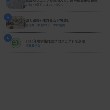
日臨技リエゾンが現地入り、病院検査室を視察
8月8・9両日にはDVT検診へ
4
導入経費や高齢化など課題に
全医共、検査DXテーマに議論
5
2026年度学術推進プロジェクトを決定
検査医学会