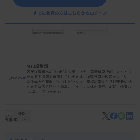
すでに会員の方はこちらからログイン
MTJ編集部
臨床検査業界の“いま”を的確に捉え、臨床検査技師一人ひとり
を支える情報を発信していきます。検査制度や政策をはじめ、
関係学会や職能団体のトピックス、装置試薬など技術革新の動
向まで幅広く取材・編集。ニュース以外の連載、企画、動画も
お届けしていきます。
2026/02/26 15:52
プレスリリース
デジタル会員証の登録のお願いについて
保存
URLコピー