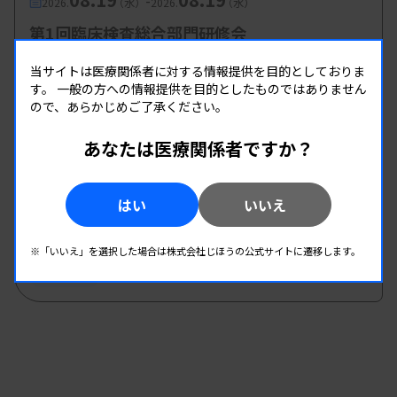
-
2026.
（水）
2026.
（水）
第1回臨床検査総合部門研修会
主催 :
大分県臨床検査技師会
当サイトは医療関係者に対する情報提供を目的としておりま
開催場所 : WEB
す。
一般の方への情報提供を目的としたものではありません
ので、あらかじめご了承ください。
管理運営
あなたは医療関係者ですか？
08.19
08.19
-
2026.
（水）
2026.
（水）
第2回 県南地区研修会
はい
いいえ
主催 :
熊本県臨床検査技師会
開催場所 : WEB
※「いいえ」を選択した場合は株式会社じほうの公式サイトに遷移します。
管理運営