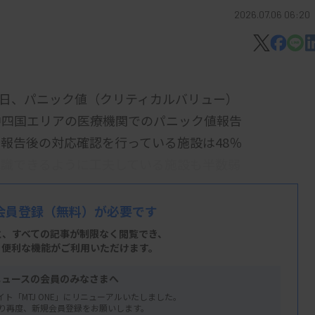
2026.07.06 06:20
4日、パニック値（クリティカルバリュー）
中四国エリアの医療機関でのパニック値報告
報告後の対応確認を行っている施設は48％
認識できるように工夫している施設も半数弱
会員登録
（無料）が必要です
算（2～4）の施設基準、パニック値への対
と、すべての記事が制限なく閲覧でき、
れた。こうした動きを受けて実施されたアン
、便利な機能がご利用いただけます。
査センターなど59施設が回答した。
ニュースの会員のみなさまへ
イト「MTJ ONE」にリニューアルいたしました。
り再度、新規会員登録をお願いします。