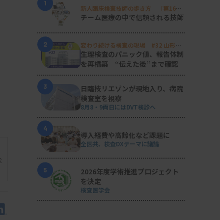
1
新人臨床検査技師の歩き方 ［第16
回］
チーム医療の中で信頼される技師
2
変わり続ける検査の現場 #32 山形済
生病院
生理検査のパニック値、報告体制
を再構築 “伝えた後”まで確認
3
日臨技リエゾンが現地入り、病院
検査室を視察
8月8・9両日にはDVT検診へ
4
導入経費や高齢化など課題に
全医共、検査DXテーマに議論
能
5
2026年度学術推進プロジェクト
を決定
検査医学会