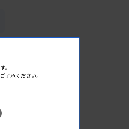
す。
めご了承ください。
EVENT
イベント情報
08.12
2026.
（水）
臨床一般検査部門研修会
主催 :
沖縄県臨床検査技師会