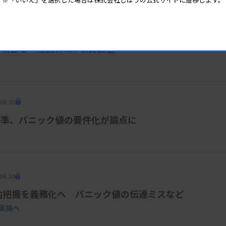
 06:30
改善を 産業界に5項目要望
 06:30
基準、パニック値の要件化が論点に
 06:30
内把握を義務化へ パニック値の伝達ミスなど
実施へ