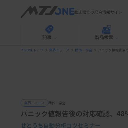
臨床検査の総合情報サイト
記事
製品検索
MTJONEトップ
＞
業界ニュース
＞
団体・学会
＞
パニック値報告後の
業界ニュース
団体・学会
パニック値報告後の対応確認、48
せとうち自動分析コツセミナー