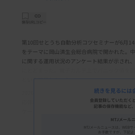
保存
URLコピー
第10回せとうち自動分析コツセミナーが6月1
をテーマに岡山済生会総合病院で開かれた。
に関する運用状況のアンケート結果が示され、
にとどまった。電子カルテ上でパニック値を
という結果となった。
続きを見るには
2026年度診療報酬改定では、検体検査管理加
会員登録していただく
応体制整備が「望ましい要件」として追加さ
記事の保存機能など
ケートに、中四国エリアを中心とした病院や検
MTJメール
MTJメールニュースは、WEBサ
お手数ですが、下記よ