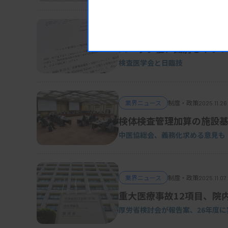
業界ニュース
団体・学会
2025.12.26
パニック値、識別しやすい
検査医学会と日臨技
業界ニュース
制度・政策
2025.11.26
検体検査管理加算の施設
中医協総会、
義務化求める意見も
業界ニュース
制度・政策
2025.11.07
重大医療事故12項目、院
厚労省検討会が報告案、26年度に