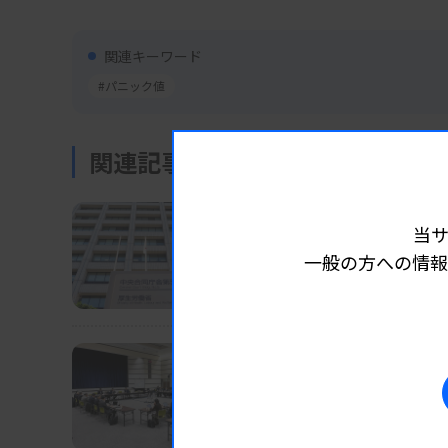
関連キーワード
#パニック値
関連記事
業界ニュース
制度・政策
2026.04.2
当
医療安全指針にネバーイベ
一般の方への情報
パニック値報告や不適合輸血など
業界ニュース
制度・政策
2026.01.2
検体検査管理加算2～4に
次期改定・個別項目