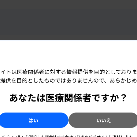
9 06:20
サイトは医療関係者に対する情報提供を目的としておりま
ント12項目
提供を目的としたものではありませんので、あらかじ
あなたは医療関係者ですか？
8 06:25
はい
いいえ
パニック値の要件も
※「いいえ」を選択した場合は株式会社じほうの公式サイトに遷移します。