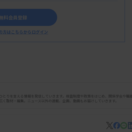
T JOURNAL」より、一部を先行してお届けしています。よ
読・年間購読のお申込み）
無料会員登録
の方はこちらからログイン
人ひとりを支える情報を発信していきます。検査制度や政策をはじめ、関係学会や職
広く取材・編集。ニュース以外の連載、企画、動画もお届けしていきます。