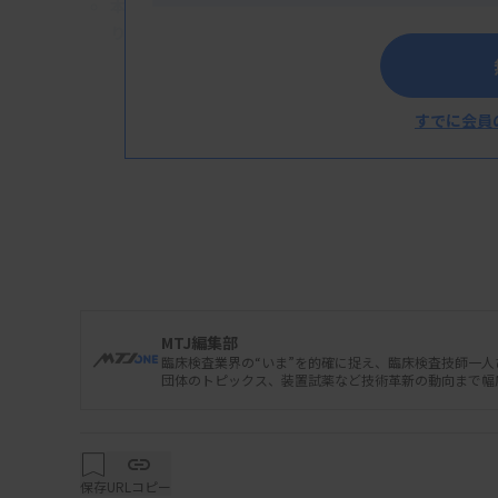
本ニュースは、後日発行の「THE MEDICAL & TES
り詳しい内容をご覧いただきたい方は
こちら
（無料試
すでに会員
MTJ編集部
臨床検査業界の“いま”を的確に捉え、臨床検査技師一
団体のトピックス、装置試薬など技術革新の動向まで幅
保存
URLコピー