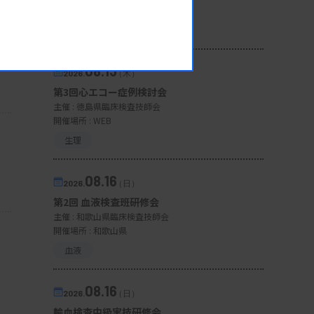
開催場所 : WEB
一般
08.13
2026.
（木）
第3回心エコー症例検討会
主催 :
徳島県臨床検査技師会
開催場所 : WEB
生理
08.16
2026.
（日）
第2回 血液検査班研修会
主催 :
和歌山県臨床検査技師会
開催場所 : 和歌山県
血液
08.16
2026.
（日）
輸血検査中級実技研修会