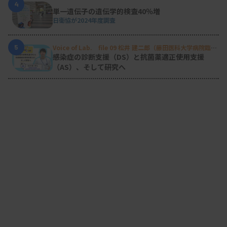
4
単一遺伝子の遺伝学的検査40％増
日衛協が2024年度調査
5
Voice of Lab. file 09 松井 建二郎（藤田医科大学病院臨床
検査部微生物遺伝子検査室
）
感染症の診断支援（DS）と抗菌薬適正使用支援
（AS）、そして研究へ