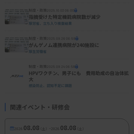
制度・政策
2025.10.03 06:00
指摘受けた特定機能病院数が減少
厚労省、立ち入り検査結果
制度・政策
2025.09.26 06:59
関連資料
がんゲノム連携病院が240施設に
厚生労働省
制度・政策
2025.09.24 06:58
HPVワクチン、男子にも 費用助成の自治体拡
大
感染防止、認知不足に課題
関連イベント・研修会
08.08
08.08
-
2026.
（土）
2026.
（土）