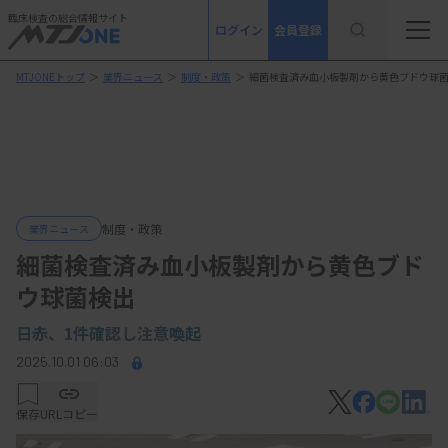
臨床検査の総合情報サイト
ログイン
会員登録
MTJONEトップ
＞
業界ニュース
＞
制度・政策
＞
細菌検査済み血小板製剤から黄色ブドウ球
制度・政策
業界ニュース
細菌検査済み血小板製剤から黄色ブド
ウ球菌検出
日赤、1件確認し注意喚起
2025.10.01 06:03
保存
URLコピー