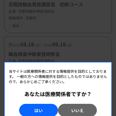
京臨技輸血実技講習会 初級コース
主催 :
京都府臨床検査技師会
開催場所 : 京都府
輸血
08.16
08.16
-
2026.
（日）
2026.
（日）
輸血検査中級実技研修会
主催 :
群馬県臨床検査技師会
開催場所 : 群馬県
当サイトは医療関係者に対する情報提供を目的としておりま
輸血
す。
一般の方への情報提供を目的としたものではありません
ので、あらかじめご了承ください。
あなたは医療関係者ですか？
08.22
08.22
-
2026.
（土）
2026.
（土）
石川県合同輸血療法委員会 金沢講演会
はい
いいえ
主催 :
石川県合同輸血療法委員会、日本輸血・細胞治療学会
北陸支部、石川県臨床衛生検査技師会