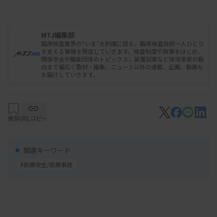
この事例では、細菌スクリーニング（採血40時間以
降にサンプリングし培養検査、24時間後に判定）陰
MTJ編集部
臨床検査業界の“いま”を的確に捉え、臨床検査技師一人ひとり
性で、外観にも異常はなかったが、採血5日目に血
を支える情報を発信していきます。検査制度や政策をはじめ、
関係学会や職能団体のトピックス、装置試薬など技術革新の動
液センターで製剤内に親指大の凝集物が見つかり、
向まで幅広く取材・編集。ニュース以外の連載、企画、動画も
お届けしていきます。
後の検査で黄色ブドウ球菌が同定された。
日赤によると、黄色ブドウ球菌は血漿凝固作用をも
つコアグラーゼを産生するため、血小板製剤に混入
保存
URLコピー
した場合はフィブリンを絡めた細菌の集合体（不可
視）を形成しやすく、製剤内では不均一に偏って存
関連キーワード
在することがある。このため細菌スクリーニングで
#医療安全/医療事故
陰性と判定されることがあるという。