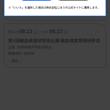
開催場所 : 石川県
※「いいえ」を選択した場合は株式会社じほうの公式サイトに遷移します。
輸血
08.22
08.22
-
2026.
（土）
2026.
（土）
第3回輸血検査研究班企画 輸血検査実技研修会
主催 :
長野県臨床検査技師会
開催場所 : 長野県
輸血