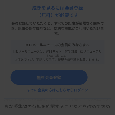
で日赤は、細菌スクリーニング検査で陰性とされた
続きを見るには会員登録
（無料）が必要です
にもかかわらず、黄色ブドウ球菌が混入していた事
例1件が確認されたと明らかにした。血液センター
会員登録していただくと、すべての記事が制限なく閲覧で
き、
記事の保存機能など、便利な機能がご利用いただけま
で血小板製剤に親指大の凝集物があることに気づ
す。
き、この製剤および同一採血由来のもう1本の血小
MTJメールニュースの会員のみなさまへ
板製剤を供給停止とした。その後の調査で黄色ブド
MTJメールニュースは、WEBサイト「MTJ ONE」にリニューアル
ウ球菌が同定された。
いたしました。
お手数ですが、下記より再度、新規会員登録をお願いします。
日赤は、この情報を9月18日付で医薬品情報ウェブ
サイトに掲載し、医療機関に注意を呼びかけた（医
無料会員登録
療機関への情報媒体の配布も予定）。「細菌スクリ
ーニングを実施しても、細菌混入のリスクを完全に
すでに会員の方はこちらからログイン
排除することは困難」とし、使用前の外観検査で大
きな凝集物の有無を確認することなどを改めて求め
ている。