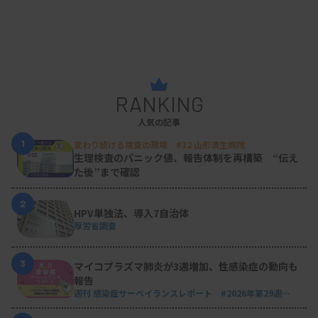
RANKING
人気の記事
1
変わり続ける検査の現場 #32 山形済生病院
生理検査のパニック値、報告体制を再構築 “伝え
た後”まで確認
2
HPV単独法、導入7自治体
厚労省調査
3
マイコプラズマ肺炎が3週増加、性感染症の動向も
報告
週刊 感染症サーベイランスレポート #2026年第29週
（2026.7.13 - 7.19）