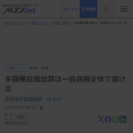
臨床検査の総合情報サイト
ログイン
会員登録
MTJONEトップ
＞
業界ニュース
＞
制度・政策
＞
多職種協働加算は一般病棟全体で届け出
制度・政策
業界ニュース
多職種協働加算は一般病棟全体で届け
出
厚労省が疑義解釈（その1）
2026.04.01 06:30
保存
URLコピー