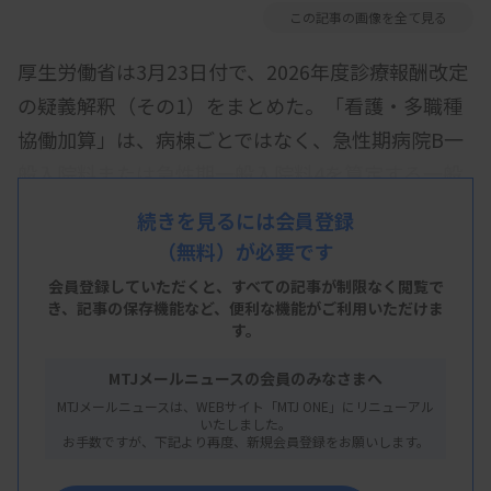
この記事の画像を全て見る
厚生労働省は3月23日付で、2026年度診療報酬改定
の疑義解釈（その1）をまとめた。「看護・多職種
協働加算」は、病棟ごとではなく、急性期病院B一
般入院料または急性期一般入院料4を算定する一般
病棟全体で届け出るとの解釈を示した。
続きを見るには会員登録
（無料）が必要です
また、抗菌薬適正使用体制加算の施設基準の一つで
あるAccess抗菌薬の使用比率について、2026年10
会員登録していただくと、すべての記事が制限なく閲覧で
き、
記事の保存機能など、便利な機能がご利用いただけま
月ごろに受け付ける第3回データ（対象期間は2026
す。
年4〜9月）以降、集計方法が変更になることを示し
MTJメールニュースの会員のみなさまへ
た。
MTJメールニュースは、WEBサイト「MTJ ONE」にリニューアル
いたしました。
お手数ですが、下記より再度、新規会員登録をお願いします。