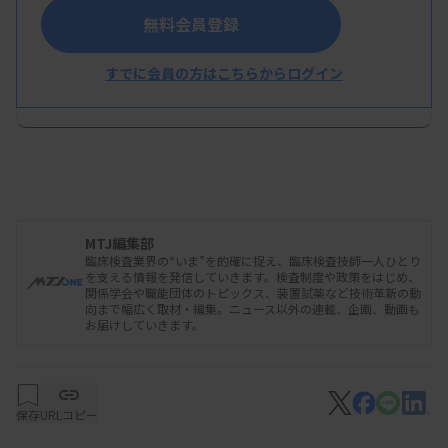
無料会員登録
2026/03/25 08:03
行政情報
すでに会員の方はこちらからログイン
疑義解釈資料の送付について（その1）
本ニュースは、後日発行の「THE MEDICAL & TEST
JOURNAL」より、一部を先行してお届けしています。より詳
MTJ編集部
しい内容をご覧いただきたい方は
こちら
（無料試読・年間購
臨床検査業界の“いま”を的確に捉え、臨床検査技師一人ひとり
読のお申込み）
を支える情報を発信していきます。検査制度や政策をはじめ、
関係学会や職能団体のトピックス、装置試薬など技術革新の動
向まで幅広く取材・編集。ニュース以外の連載、企画、動画も
お届けしていきます。
保存
URLコピー