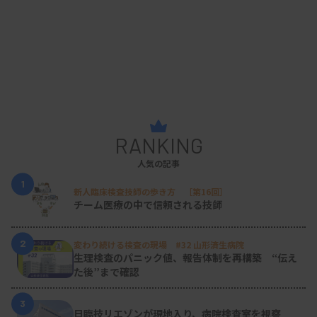
RANKING
人気の記事
1
新人臨床検査技師の歩き方 ［第16回］
チーム医療の中で信頼される技師
2
変わり続ける検査の現場 #32 山形済生病院
生理検査のパニック値、報告体制を再構築 “伝え
た後”まで確認
3
日臨技リエゾンが現地入り、病院検査室を視察