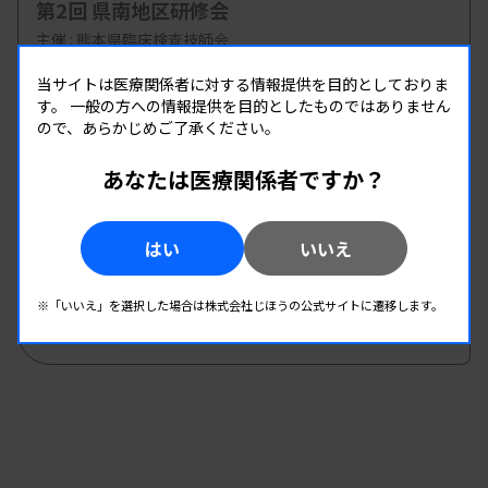
第2回 県南地区研修会
主催 :
熊本県臨床検査技師会
開催場所 : WEB
当サイトは医療関係者に対する情報提供を目的としておりま
管理運営
す。
一般の方への情報提供を目的としたものではありません
ので、あらかじめご了承ください。
08.20
08.20
あなたは医療関係者ですか？
-
2026.
（木）
2026.
（木）
第8回臨床検査技師のための キャリア形成 セミ
ナー
はい
いいえ
主催 :
愛知県有志グループ
開催場所 : WEB
※「いいえ」を選択した場合は株式会社じほうの公式サイトに遷移します。
管理運営