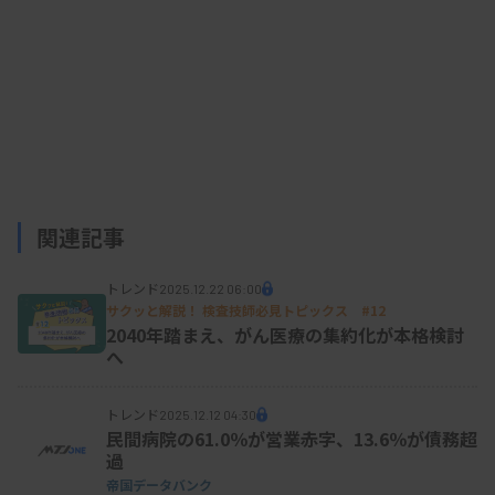
退職したのは新型コロナウイルスの流行中だった。
自宅から電話で感染者の様子を聞き、相談に乗る医
療サービスに携わった。利用者から「不安がなくな
った」「看護師に相談できて良かった」と感謝され
たことをきっかけに、病院に勤務しなくても看護師
資格を生かせることに気付き、会社の設立を思い立
った。
関連記事
24年8月からクラウドファンディングを実施して資
トレンド
2025.12.22 06:00
サクッと解説！ 検査技師必見トピックス #12
金を集め、11月に会社を設立した。クリニックから
2040年踏まえ、がん医療の集約化が本格検討
採血や
検査
の補助などの依頼が舞い込むようになっ
へ
た。中嶋さんを中心に、同じ働き方をする看護師の
コミュニティーができ、勉強会などを定期的に行っ
トレンド
2025.12.12 04:30
民間病院の61.0％が営業赤字、13.6％が債務超
ている。
過
帝国データバンク