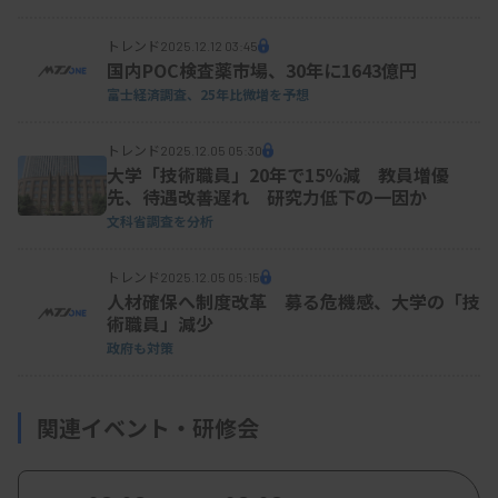
障害福祉事業などを運営する波音（東浦町）も中嶋
さんのサービスを利用する。社長の柿並砂浪さん
トレンド
2025.12.12 03:45
国内POC検査薬市場、30年に1643億円
（66）は「職員の休み希望が重なったときなど、柔
富士経済調査、25年比微増を予想
軟に対応してもらい大変助かっている」と話す。看
護師経験が豊富で安心感があるという。「高齢化社
トレンド
2025.12.05 05:30
大学「技術職員」20年で15％減 教員増優
会が進む今だからこそ、困っている人のかゆいとこ
先、待遇改善遅れ 研究力低下の一因か
ろに手が届くよう、スポットでの働き方を広めてい
文科省調査を分析
きたい」と中嶋さんは前を見据える。
トレンド
2025.12.05 05:15
人材確保へ制度改革 募る危機感、大学の「技
術職員」減少
政府も対策
関連イベント・研修会