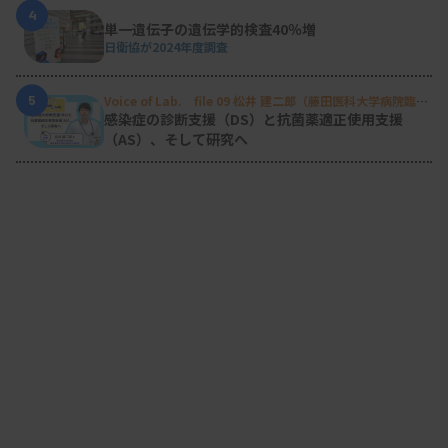
4
単一遺伝子の遺伝学的検査40％増
日衛協が2024年度調査
5
Voice of Lab. file 09 松井 建二郎（藤田医科大学病院臨床
検査部微生物遺伝子検査室
）
感染症の診断支援（DS）と抗菌薬適正使用支援
（AS）、そして研究へ