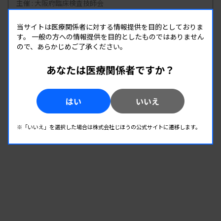
主催 :
大阪府臨床検査技師会
開催場所 : 大阪府
当サイトは医療関係者に対する情報提供を目的としておりま
管理運営
す。
一般の方への情報提供を目的としたものではありません
ので、あらかじめご了承ください。
08.19
08.19
-
あなたは医療関係者ですか？
2026.
（水）
2026.
（水）
第1回臨床検査総合部門研修会
主催 :
大分県臨床検査技師会
はい
いいえ
開催場所 : WEB
管理運営
※「いいえ」を選択した場合は株式会社じほうの公式サイトに遷移します。