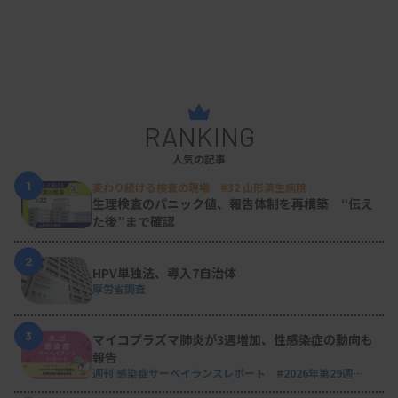
RANKING
人気の記事
1
変わり続ける検査の現場 #32 山形済生病院
生理検査のパニック値、報告体制を再構築 “伝え
た後”まで確認
2
HPV単独法、導入7自治体
厚労省調査
3
マイコプラズマ肺炎が3週増加、性感染症の動向も
報告
週刊 感染症サーベイランスレポート #2026年第29週
（2026.7.13 - 7.19）