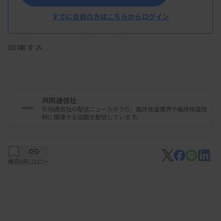
イフイベントのほか、健康上の理由や勤務時間の長
さが目立つ。中嶋さんは、特に出産後、育児と夜勤
すでに会員の方はこちらからログイン
の両立ができず、復職を希望しないケースが多いと
指摘する。
ポケットナースが提供する主な業務は、契約する医
療機関や介護施設でスポットで働いたり、オンライ
ンで自宅療養者や介護者の相談に乗ったりするも
共同通信社
共同通信社の配信ニュースのうち、臨床検査業界や臨床検査技
の。スポットで働きたい看護師には、履歴書の書き
師に関連する話題を配信しています。
方や営業方法を助言する。
中嶋さん自身も看護師資格を持つ。21年7月まで、
保存
URLコピー
愛知県で患者受け入れが最大規模の総合病院で、看
護主任などとして20年以上勤務。仕事と家事育児の
両立による多忙などから、うつ病を発症し「二度と
看護師なんてやるもんか」と思った。