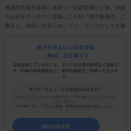
看護師資格を取得し病院で一定期間働いた後、結婚
や出産をきっかけに退職した人材「潜在看護師」に
着目し、病院に所属しないフリーランスとしての働
き方を提供するポケットナース（愛知県東浦町）が
立ち上がった。代表の中嶋美世子さん（47）は「せ
続きを見るには会員登録
っかく頑張って手にした資格を生かす場所をつくり
（無料）が必要です
たい」と、全国への普及を目指す。
会員登録していただくと、すべての記事が制限なく閲覧で
き、
記事の保存機能など、便利な機能がご利用いただけま
厚生労働省によると、潜在看護職員は2018年末時点
す。
の推計で65歳未満が約70万人。日本看護協会の調
MTJメールニュースの会員のみなさまへ
査では、23年度の正規雇用看護職員の離職率は
MTJメールニュースは、WEBサイト「MTJ ONE」にリニューアル
11％だった。
いたしました。
お手数ですが、下記より再度、新規会員登録をお願いします。
日本看護協会によると、病院などで働く看護職員が
退職したいと考える理由は、結婚や転居といったラ
無料会員登録