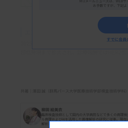
MTJメールニュースは、WEBサ
お手数ですが、下記よ
®
エンハーツ
に関わる厚生労働省通知と
すでに会員
®
2025年8月、エンハーツ
（トラスツズマブ デル
超低発現まで拡大され、診療報酬ではHER2
レセプトの摘要欄に記載する運用が明記され
2025年９月１日付で新たに保険適用されたベンタナu
での確認が必要となる。
共著｜濱田 誠（群馬パース大学医療技術学部検査技術学科
HER2免疫染色標本による低発現または超低
柳田 絵美衣
臨床検査技師として国内の大学病院などで多くの病理検
ホルモン受容体陽性の手術不能又は再発乳癌
ル病理およびAIを活用した画像解析の研究に従事。現
解析ならびに、画像診断支援技術の研究や、AIの医療
の確認により当該抗悪性腫瘍剤の投与の適