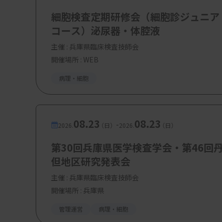
細胞検査定期研修会（細胞診ジュニア
さらに、所見のコメント欄には、ホルモン受容
コース）泌尿器・体腔液
DXdの適応検討に関与する旨を明記し、コンパニオ
ウェーHER2（4B5）〕での判定に基づくこ
主催 :
兵庫県臨床検査技師会
開催場所 : WEB
条件、ブロック差）への留意点も追記する。つ
ら、現在は「膜染色なしの0（null）」と「膜染
病理・細胞
分け、治療への橋渡し情報を書き込むスタイ
08.23
08.23
-
2026.
（日）
2026.
（日）
2．HER2低発現および超低発現の定義
第30回兵庫県医学検査学会・第46回
HER2低発現（low）の定義は、「IHC 1+」また
但地区研究発表会
現（ultralow）の定義は、「IHC 0の中
主催 :
兵庫県臨床検査技師会
染色）」となる。HER2超低発現（ultralow
開催場所 : 兵庫県
す。
管理運営
病理・細胞