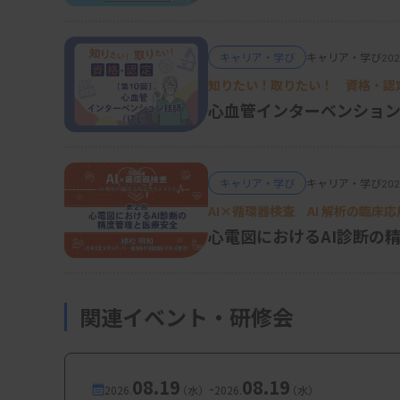
キャリア・学び
キャリア・学び
202
知りたい！取りたい！ 資格・認
心血管インターベンション
®
図1 エンハーツ
の作
キャリア・学び
キャリア・学び
202
AI×循環器検査 AI 解析の臨床
1．何が新しい？
心電図におけるAI診断の
従来は、免疫組織化学（IHC）スコア0を一律
をもたせない運用だった。現在はIHCスコア
関連イベント・研修会
「HER2 IHC：0（膜染色なし）」と明示し
部でも膜染色を認める場合は「HER2 IHC：0（
胞の≤10%に極微弱な膜染色」などの実数、
08.19
08.19
-
2026.
（水）
2026.
（水）