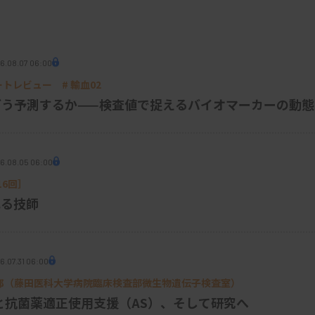
切断可能なリンカーとバイスタンダー効果に
仕組みである。つまり、HER2を“目印”に
出して周囲の細胞にも広がるため、HER2
6.08.07 06:00
3）
薬の効果が届きやすい
（
図1
）。
パートレビュー # 輸血02
Sをどう予測するか——検査値で捉えるバイオマーカーの動態
6.08.05 06:00
6回］
れる技師
6.07.31 06:00
9 松井 建二郎（藤田医科大学病院臨床検査部微生物遺伝子検査室
）
と抗菌薬適正使用支援（AS）、そして研究へ