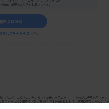
イト「MTJ ONE」にリニューアルいたしました。
り再度、新規会員登録をお願いします。
無料会員登録
保険算定の動き
の方はこちらからログイン
クステカン、以下T-DXd）の適応がHER2
低／超低発現を確認した検査の実施年月日を
た。これに伴い、コンパニオン診断薬として
ltraView パスウェーHER2（4B5）
）
発現の診断目的に関しては、
査、がんゲノム解析の実務に携わった後、米国ニューヨークのがん専門病院でデジ
患者に対して、HER2低発現又は超低発現
在は群馬パース大学医療技術部検査技術学科の准教授として、病理検査学、がんゲノ
応用に関する教育・研究に取り組んでいる。
応を判断する目的