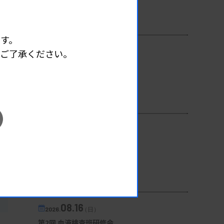
開催場所 : 広島県
管理運営
す。
08.12
めご了承ください。
2026.
（水）
臨床一般検査部門研修会
主催 :
沖縄県臨床検査技師会
開催場所 : WEB
一般
08.13
2026.
（木）
第3回心エコー症例検討会
主催 :
徳島県臨床検査技師会
開催場所 : WEB
生理
08.16
2026.
（日）
第2回 血液検査班研修会