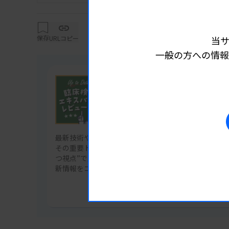
過去にHER2低発現を確認する目的で本標
る、化学療法歴がありホルモン受容体陽性の
保存
URLコピー
当
超低発現の確認により当該抗悪性腫瘍剤の
一般の方への情報
1）
などの場合に保険算定されることになった
連載
又は超低発現を確認した検査の実施年月日を
Up to Date！ 臨床検査エキス
お、当該検査を実施した月のみ実施年月日を
ビュー
たっては、必ず当該検査の実施年月日を記載
最新技術やガイドラインが続々と更新される臨床検査
その重要トレンドを、各分野のエキスパートが“現場
つ視点”で厳選解説。明日からの検査業務にすぐ活か
新情報をコンパクトにお届けします。
病理・細胞検査のエキスパートレビュー
記事一覧を見る
T-DXdとは、HER2を標的とするモノクロ
なリンカーで結合した抗体薬物複合体（antibody 
HER2抗体薬物複合体とも呼ばれる。トラスツ