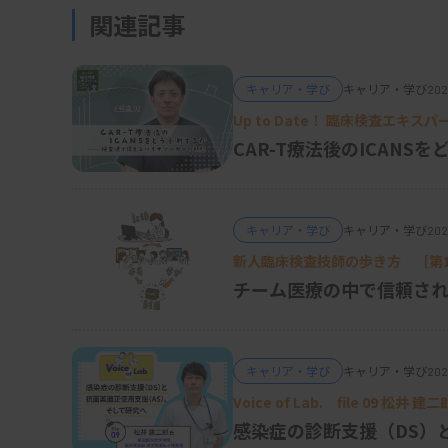
関連記事
るデルクステカン（DXd）を結合しており、
よってHER2低～超低発現の腫瘍にも作用が届く
薬をピンポイントに投下し、ほどけた薬が染み
キャリア・学び
キャリア・学び
202
がわずかしかない腫瘍（低～超低発現）にも
Up to Date！ 臨床検査エキス
CAR-T療法後のICAN
キャリア・学び
キャリア・学び
202
新人臨床検査技師の歩き方 ［第1
チーム医療の中で信頼さ
キャリア・学び
キャリア・学び
202
Voice of Lab. file 0
感染症の診断支援（DS）