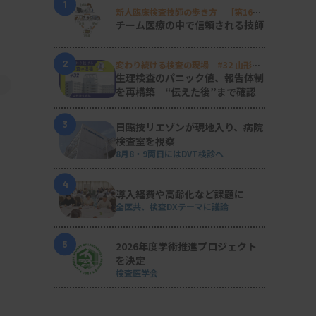
1
新人臨床検査技師の歩き方 ［第16
回］
チーム医療の中で信頼される技師
2
変わり続ける検査の現場 #32 山形済
生病院
生理検査のパニック値、報告体制
を再構築 “伝えた後”まで確認
3
日臨技リエゾンが現地入り、病院
検査室を視察
8月8・9両日にはDVT検診へ
4
導入経費や高齢化など課題に
全医共、検査DXテーマに議論
5
2026年度学術推進プロジェクト
を決定
検査医学会