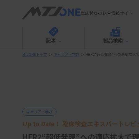
臨床検査の総合情報サイト
記事
製品検索
MTJONEトップ
＞
キャリア・学び
＞
HER2“超低発現”への適応拡
キャリア・学び
Up to Date！ 臨床検査エキスパートレ
HER2“超低発現”への適応拡大