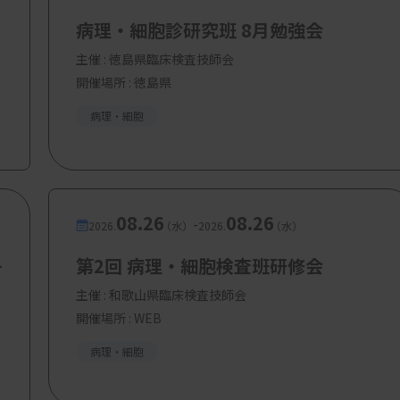
病理・細胞診研究班 8月勉強会
体陽性かつ切除不能／再発の条件下でT-
ン診断薬〔＝ベンタナultraView パス
主催 :
徳島県臨床検査技師会
と、プレアナリシス工程や標本の条件（固定
開催場所 : 徳島県
まり、以前の「0＝陰性の一括処理」か
病理・細胞
色ありの0（ultralow）」を像と言葉で仕
ルへと変わった。
08.26
08.26
-
2026.
（水）
2026.
（水）
丹
第2回 病理・細胞検査班研修会
は「IHC 2+かつISH陰性」。HER2超低発
主催 :
和歌山県臨床検査技師会
で膜染色あり（臨床試験では腫瘍細胞≤10%の膜
開催場所 : WEB
）と無発現（null）の染色像例を
図2、3
に示
病理・細胞