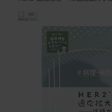
保存
URLコピー