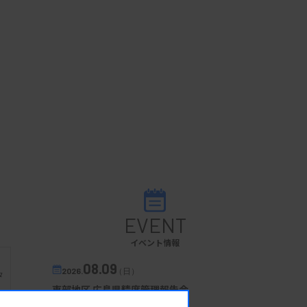
EVENT
イベント情報
08.09
2026.
（日）
タ
ム
東部地区 広島県精度管理報告会
主催 :
広島県臨床検査技師会