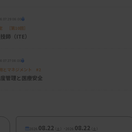
6.07.29 06:00
定 ［第10回］
技師（ITE）
用機序（模式図）
6.07.27 06:00
応用とマネジメント #2
精度管理と医療安全
に「0（陰性）」として記載し、治療的含意
0を二分し、完全に膜染色を認めない場合は
て治療対象外であることを示す。一方、ごく一
ultralow）」と表記し、所見内で「腫瘍細
強度を添える。
08.22
08.22
-
2026.
（土）
2026.
（土）