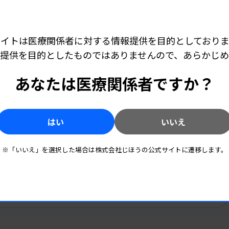
本作製を実施しHER2陰性が確認されてい
手術不能又は再発乳癌患者に対してHER2
サイトは医療関係者に対する情報提供を目的としておりま
投与の適応を判断する目的
提供を目的としたものではありませんので、あらかじ
あなたは医療関係者ですか？
。なお、関連する注意として「HER2低発現
キャリア・学び
2026.08.07 06:00
Up to Date！ 臨床検査エキスパートレビュー # 輸血
診療報酬明細書の摘要欄に記載すること。な
パートレ
02
CAR-T療法後のICANSをどう予測するか——検
記載すること。ただし、本剤の初回投与に当
査値で捉えるバイオマーカーの動態
はい
いいえ
2）
すること」が挙げられている
。
キャリア・学び
2026.07.24 06:00
領域。
Up to Date！ 臨床検査エキスパートレビュー # 輸血
で役立
※「いいえ」を選択した場合は株式会社じほうの公式サイトに遷移します。
01
輸血の適正使用を支える新たな枠組み——適正
せる最
使用推進ガイドを読み解く
ーナル抗体に、強力な細胞傷害性薬を切断可能
drug conjugate：ADC）であり、抗
ズマブにトポイソメラーゼI阻害作用を有す