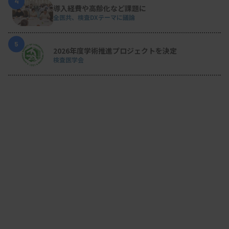
4
導入経費や高齢化など課題に
全医共、検査DXテーマに議論
5
2026年度学術推進プロジェクトを決定
検査医学会