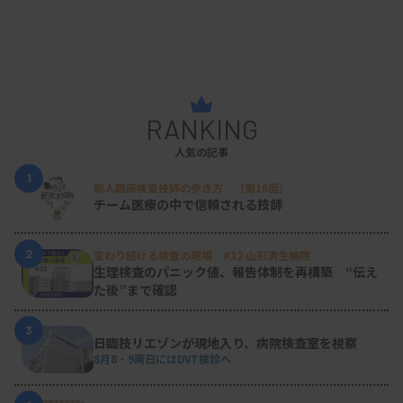
RANKING
人気の記事
1
新人臨床検査技師の歩き方 ［第16回］
チーム医療の中で信頼される技師
2
変わり続ける検査の現場 #32 山形済生病院
生理検査のパニック値、報告体制を再構築 “伝え
た後”まで確認
3
日臨技リエゾンが現地入り、病院検査室を視察
8月8・9両日にはDVT検診へ