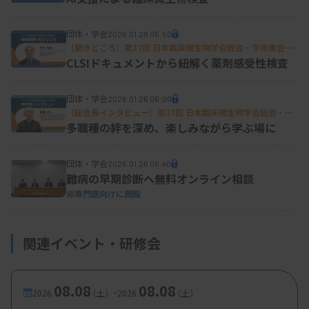
団体・学会
2026.01.28 05:50
［聞きどころ］第37回 日本臨床微生物学会総会・学術集会特
集
CLSIドキュメントから紐解く薬剤感受性検査
団体・学会
2026.01.26 06:00
［総会長インタビュー］第37回 日本臨床微生物学会総会・学
術集会特集
多職種の絆を深め、楽しみながら学ぶ場に
団体・学会
2026.01.26 05:40
難病の早期診断へ無料オンライン相談
非専門医向けに開設
関連イベント・研修会
08.08
08.08
-
2026.
（土）
2026.
（土）