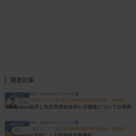
関連記事
団体・学会
2026.01.28 05:55
［聞きどころ］第37回 日本臨床微生物学会総会・学術集会特
集
臨床と微生物検査技師との連携についての事例
団体・学会
2026.01.28 05:45
［聞きどころ］第37回 日本臨床微生物学会総会・学術集会特
集
AI支援による臨床微生物検査