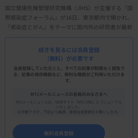
国立健康危機管理研究機構（JIHS）が主催する「国
際感染症フォーラム」が16日、東京都内で開かれ、
「感染症とがん」をテーマに国内外の研究者が最新
の知見を発表した。
フォーラムは2018年から開催しているが、昨年4月
続きを見るには会員登録
（無料）が必要です
のJIHS発足後は今回が初となった。挨拶に立った國
土典宏理事長は、組織が間もなく発足から1年を迎
会員登録していただくと、すべての記事が制限なく閲覧で
き、
記事の保存機能など、便利な機能がご利用いただけま
えることを踏まえ「今後もフォーラムを最新の医療
す。
動向などを提供し、意見交換する場として継続発展
MTJメールニュースの会員のみなさまへ
させたい」と述べた。
MTJメールニュースは、WEBサイト「MTJ ONE」にリニューアル
いたしました。
柴田龍弘氏（東京大医科学研究所教授）は、「腸内
お手数ですが、下記より再度、新規会員登録をお願いします。
細菌由来コリバクチン毒素による大腸発がん」と題
して講演。従来知られている細菌による発がん機構
無料会員登録