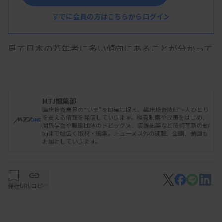
と異なり、大腸菌の産生する毒素が大腸がん発症に
直接的に関係していることが、最近の研究で明らか
すでに会員の方はこちらからログイン
になったと説明。この毒素による発症は、国際的に
見て日本の若年者に多い傾向にあることが分かって
いるが、その原因はまだ不明だと報告した。
MTJ編集部
臨床検査業界の“いま”を的確に捉え、臨床検査技師一人ひとり
を支える情報を発信していきます。検査制度や政策をはじめ、
関係学会や職能団体のトピックス、装置試薬など技術革新の動
向まで幅広く取材・編集。ニュース以外の連載、企画、動画も
お届けしていきます。
保存
URLコピー