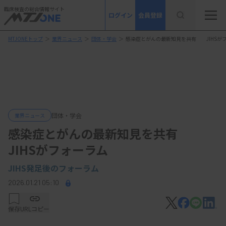
臨床検査の総合情報サイト
ログイン
会員登録
MTJONEトップ
＞
業界ニュース
＞
団体・学会
＞
感染症とがんの最新知見を共有 JIHSが
団体・学会
業界ニュース
感染症とがんの最新知見を共有
JIHSがフォーラム
JIHS発足後のフォーラム
2026.01.21 05:10
保存
URLコピー