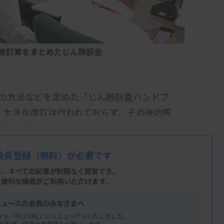
改訂案をまとめたじん肺部会
断の方法などを定めた「じん肺診査ハンドブ
後、大きな改訂は行われておらず、その後の医
内容を見直す。肺機能検査のスパイロメトリ
とともに、精度管理にも言及した。
会員登録
（無料）が必要です
2月に予定する会合で改訂案を確定し、来
と、すべての記事が制限なく閲覧でき、
、便利な機能がご利用いただけます。
り肺の組織が線維化し、呼吸困難などを引き
ニュースの会員のみなさまへ
気管支炎などの合併症を発症することもあ
イト「MTJ ONE」にリニューアルいたしました。
り再度、新規会員登録をお願いします。