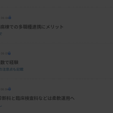
 06:04
、病棟での多職種連携にメリット
で
 06:01
半数で経験
の注意点も記載
 06:04
診断科と臨床検査科などは柔軟運用へ
し