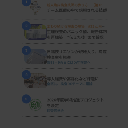
1
新人臨床検査技師の歩き方 ［第16
回］
チーム医療の中で信頼される技師
2
変わり続ける検査の現場 #32 山形済
生病院
生理検査のパニック値、報告体制
を再構築 “伝えた後”まで確認
3
日臨技リエゾンが現地入り、病院
検査室を視察
8月8・9両日にはDVT検診へ
4
導入経費や高齢化など課題に
全医共、検査DXテーマに議論
5
2026年度学術推進プロジェクト
を決定
検査医学会