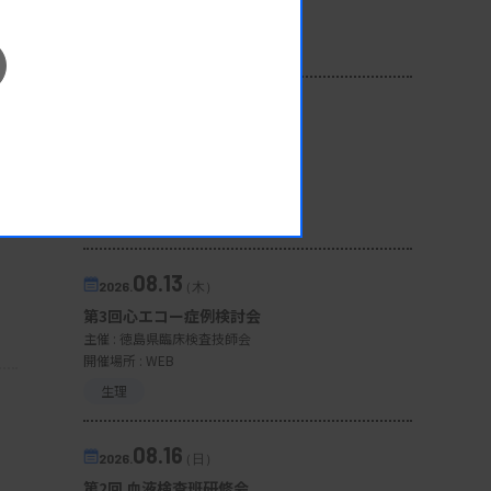
開催場所 : 広島県
管理運営
08.12
2026.
（水）
臨床一般検査部門研修会
主催 :
沖縄県臨床検査技師会
開催場所 : WEB
一般
08.13
2026.
（木）
第3回心エコー症例検討会
主催 :
徳島県臨床検査技師会
開催場所 : WEB
生理
08.16
2026.
（日）
第2回 血液検査班研修会