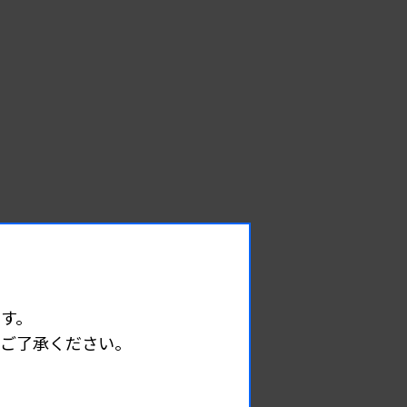
EVENT
能
す。
イベント情報
めご了承ください。
08.09
2026.
（日）
東部地区 広島県精度管理報告会
主催 :
広島県臨床検査技師会