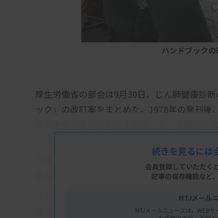
ハンドブックの
厚生労働省の部会は9月30日、じん肺健康診
ック」の改訂案をまとめた。1978年の発刊
療の進歩や医学的知見を反映させ、全面的に
ーについて、検査前の準備や実施方法を示す
続きを見るには
今後、パブリックコメントを募集した上で、1
会員登録していただく
年4月からの適用開始を予定している。
記事の保存機能など
じん肺は、工場などで吸い込んだ粉じんによ
MTJメール
起こす職業関連疾患の一つ。肺結核や続発性
MTJメールニュースは、WEBサ
お手数ですが、下記よ