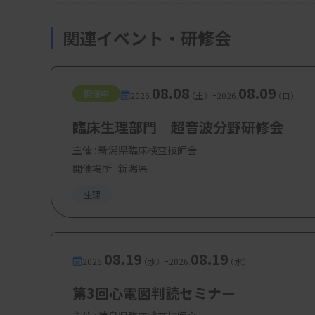
関連イベント・研修会
08.08
08.09
-
開催中
2026.
（土）
2026.
（日）
臨床生理部門 超音波分野研修会
主催 :
新潟県臨床検査技師会
開催場所 : 新潟県
生理
08.19
08.19
-
2026.
（水）
2026.
（水）
第3回心電図判読セミナー