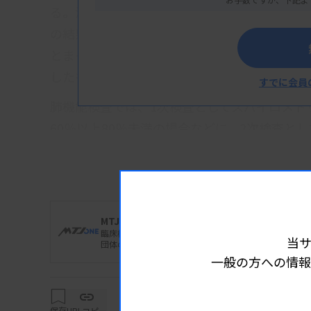
る。法律に基づいてじん肺健康診断が行われ、
の結果により「じん肺管理区分」を専門医（
とまった診査ハンドブックは、じん肺健康診
したもの。
すでに会員
肺機能検査では、1次検査としてスパイロメト
60％以上80％未満の場合などに、2次検査と
パイロメトリーの測定前の準備から、肺活量（
準値の算出・判定基準までを記載。日本呼吸器
出し、閉塞性換気障害の有無や2次検査の要否
検査機器については、「較正シリンジや健常者
MTJ編集部
臨床検査業界の“いま”を的確に捉え、臨床検査技師一
当
を定期的に確認することが精度管理上重要」と
団体のトピックス、装置試薬など技術革新の動向まで幅
一般の方への情報
以上経過してから気温などの環境条件を入力し
の較正と精度管理を毎日行うなどとした。
保存
URLコピー