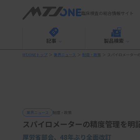
臨床検査の総合情報サイト
記事
製品検索
MTJONEトップ
＞
業界ニュース
＞
制度・政策
＞
スパイロメーター
業界ニュース
制度・政策
スパイロメーターの精度管理を明
厚労省部会、48年ぶり全面改訂