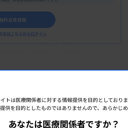
胸部X線撮影や胸部臨床検査、肺機能検査
じん肺診査医）が決定する。今回改訂案がま
無料会員登録
断の具体的な実施方法や判定方法などを整理
の方はこちらからログイン
リーが行われ、「％肺活量（％VC）」が
して動脈血ガス測定を行う。改訂案では、ス
VC）や努力肺活量（FVC）の測定手順、基
学会の予測式を用いて「％VC」などを算
を判定する流れを示した。
を用いて、機器が正確に作動していること
人ひとりを支える情報を発信していきます。検査制度や政策をはじめ、関係学会や職
サイトは医療関係者に対する情報提供を目的としておりま
明記した。具体的には、電源投入後10分
広く取材・編集。ニュース以外の連載、企画、動画もお届けしていきます。
提供を目的としたものではありませんので、あらかじ
、気流型の装置は3Lシリンジを用いて気量
あなたは医療関係者ですか？