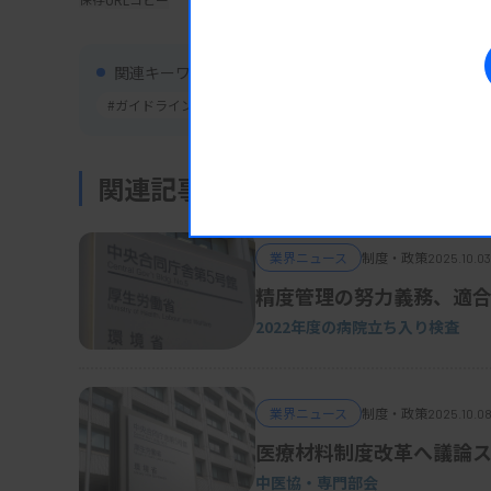
関連資料
関連キーワード
#ガイドライン/マニュアル
2025/10/02 22:06
行政情報
【厚労省】じん肺診査ハン
関連記事
業界ニュース
制度・政策
2025.10.03
精度管理の努力義務、適
2022年度の病院立ち入り検査
業界ニュース
制度・政策
2025.10.0
医療材料制度改革へ議論
中医協・専門部会