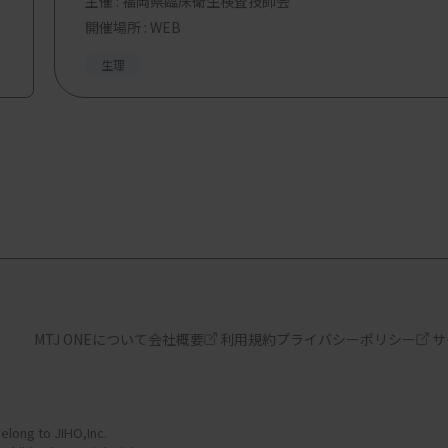
主催 :
福岡県臨床衛生検査技師会
開催場所 : WEB
生理
MTJ ONEについて
会社概要
利用規約
プライバシーポリシー
サ
elong to JIHO,Inc.