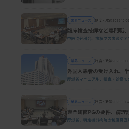
業界ニュース
制度・政策
2025.10.06
臨床検査技師など専門職
中医協分科会、病棟
での患者ケア
業界ニュース
制度・政策
2025.10.06
外国人患者の受け入れ、
厚労省マニュアル、検査・診察で
業界ニュース
制度・政策
2025.10.03
専門研修PGの要件、病理
厚労省、特定機能病院の制度見直