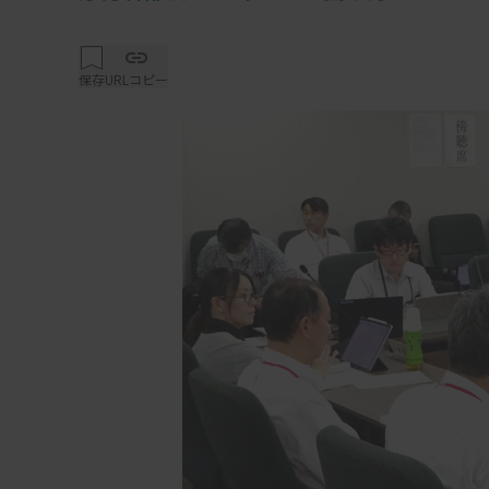
保存
URLコピー