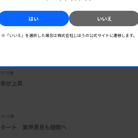
はい
いいえ
※「いいえ」を選択した場合は株式会社じほうの公式サイトに遷移します。
ドブックの改訂案
 06:03
合率が上昇
8 06:00
スタート 業界意見も聴取へ