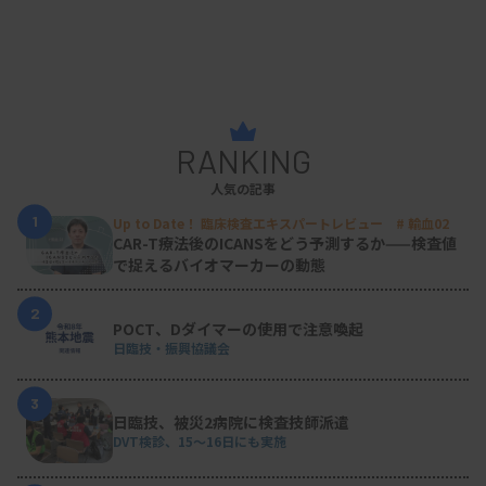
RANKING
人気の記事
1
Up to Date！ 臨床検査エキスパートレビュー # 輸血02
CAR-T療法後のICANSをどう予測するか——検査値
で捉えるバイオマーカーの動態
2
POCT、Dダイマーの使用で注意喚起
日臨技・振興協議会
3
日臨技、被災2病院に検査技師派遣
DVT検診、15～16日にも実施