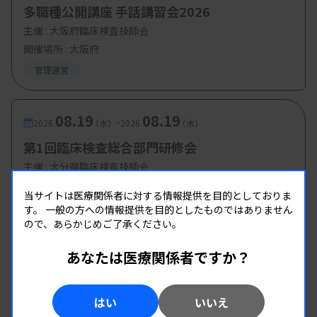
多職種公開講座 手話講習会2026
主催 :
大阪府臨床検査技師会
開催場所 : 大阪府
管理運営
08.19
08.19
-
2026.
（水）
2026.
（水）
第1回臨床検査総合部門研修会
主催 :
大分県臨床検査技師会
開催場所 : WEB
当サイトは医療関係者に対する情報提供を目的としておりま
管理運営
す。
一般の方への情報提供を目的としたものではありません
ので、あらかじめご了承ください。
08.19
08.19
あなたは医療関係者ですか？
-
2026.
（水）
2026.
（水）
第2回 県南地区研修会
はい
いいえ
主催 :
熊本県臨床検査技師会