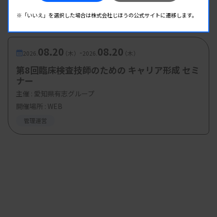
開催場所 : WEB
※「いいえ」を選択した場合は株式会社じほうの公式サイトに遷移します。
管理運営
08.20
08.20
-
2026.
（木）
2026.
（木）
第8回臨床検査技師のための キャリア形成 セミ
ナー
主催 :
愛知県有志グループ
開催場所 : WEB
管理運営