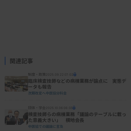
2025/10/01 16:07
行政情報
【中医協】入院・外来医療等の調査・評
価分科会における検討結果
関連記事
制度・政策
2025.09.22 07:02
臨床検査技師などの病棟業務が論点に 実態デ
ータも報告
次期改定へ中医協分科会
団体・学会
2025.10.06 06:03
検査技師らの病棟業務「議論のテーブルに載っ
た意義大きい」 横地会長
中医協での議論に言及