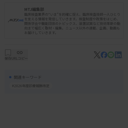
と分担している実態も明らかになった。
MTJ編集部
分科会の報告書は、専門職が関わることで業務の安
臨床検査業界の“いま”を的確に捉え、臨床検査技師一人ひとり
を支える情報を発信していきます。検査制度や政策をはじめ、
全性向上や効率化などのメリットがあるとした上
関係学会や職能団体のトピックス、装置試薬など技術革新の動
向まで幅広く取材・編集。ニュース以外の連載、企画、動画も
で、分科会での委員の意見を記載した。具体的に
お届けしていきます。
は、▽有機的な多職種連携が不可欠で、看護管理者
によるマネジメントも重要ではないか▽特に、療法
士（理学療法士など）の役割に期待しており詳細に
保存
URLコピー
検討してはどうか▽加算等で評価されると大病院に
雇用が集中し需給バランスが崩れる懸念があるた
関連キーワード
め、医療機関ごとの需要に応じた柔軟な体制を検討
#2026年度診療報酬改定
すべき―との意見があったとした。
関連資料