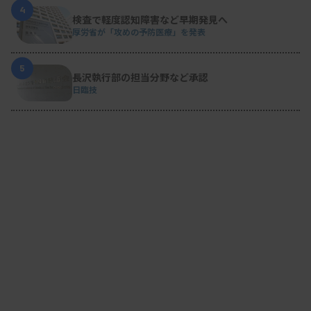
4
検査で軽度認知障害など早期発見へ
厚労省が「攻めの予防医療」を発表
5
長沢執行部の担当分野など承認
日臨技