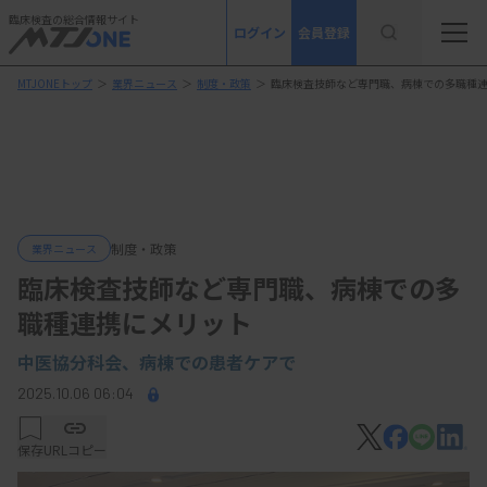
臨床検査の総合情報サイト
ログイン
会員登録
MTJONEトップ
＞
業界ニュース
＞
制度・政策
＞
臨床検査技師など専門職、病棟での多職種
制度・政策
業界ニュース
臨床検査技師など専門職、病棟での多
職種連携にメリット
中医協分科会、病棟
での患者ケアで
2025.10.06 06:04
保存
URLコピー