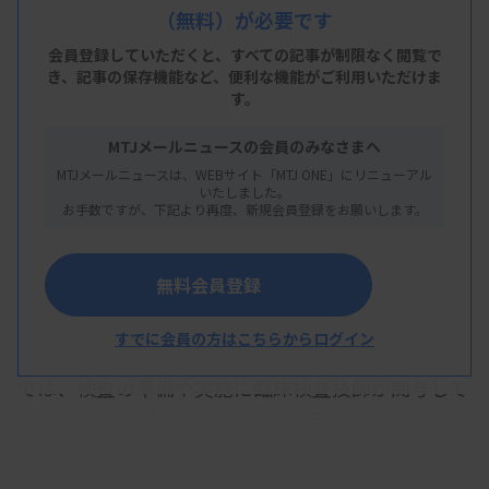
（無料）が必要です
言及し、臨床検査技師や管理栄養士などの専門職が
関わることで「業務の安全性向上や効率化、対応の
会員登録していただくと、すべての記事が制限なく閲覧で
き、
記事の保存機能など、便利な機能がご利用いただけま
迅速化といったメリットがある」と指摘した。
す。
一方で、議論の過程では委員から、多職種連携に加
MTJメールニュースの会員のみなさまへ
算点数がつくと大病院に雇用が集中し需給バランス
MTJメールニュースは、WEBサイト「MTJ ONE」にリニューアル
いたしました。
を崩す懸念があるとの意見があった。報告書には、
お手数ですが、下記より再度、新規会員登録をお願いします。
「医療機関ごとの需要に応じた柔軟な体制を取れる
よう、技術的に検討すべき」と、さらに検討を求め
無料会員登録
る意見を付記した。
すでに会員の方はこちらからログイン
今年5〜6月に厚生労働省が実施した実態調査の結果
では、検査の準備や実施に臨床検査技師が関与して
いる病棟が約3割あった。また、管理栄養士や理学
療法士などの専門職が、病棟での患者ケアを看護職