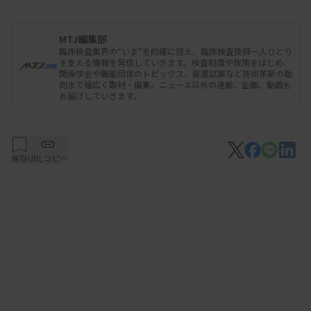
キャッシュが減る。千葉大の規模だと3年でキャッ
シュが底をつき、事実上倒産する」と述べた。医療
MTJ編集部
臨床検査業界の“いま”を的確に捉え、臨床検査技師一人ひとり
機器が更新できないため、患者にとっても多くのデ
を支える情報を発信していきます。検査制度や政策をはじめ、
関係学会や職能団体のトピックス、装置試薬など技術革新の動
メリットがあると強調した。【MEDIFAX】
向まで幅広く取材・編集。ニュース以外の連載、企画、動画も
お届けしていきます。
保存
URLコピー