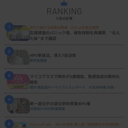
RANKING
人気の記事
1
変わり続ける検査の現場 #32 山形済生病院
生理検査のパニック値、報告体制を再構築 “伝え
た後”まで確認
2
HPV単独法、導入7自治体
厚労省調査
3
マイコプラズマ肺炎が3週増加、性感染症の動向も
報告
週刊 感染症サーベイランスレポート #2026年第29週
（2026.7.13 - 7.19）
4
単一遺伝子の遺伝学的検査40％増
日衛協が2024年度調査
5
Voice of Lab. file 09 松井 建二郎（藤田医科大学病院臨床