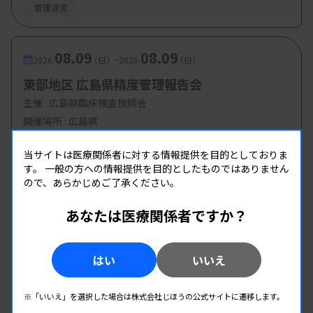
管理運営
08.09
08.09
-
2026.
（日）
2026.
（日）
東部地区 広島県精度管理報告会
主催 :
広島県臨床検査技師会
開催場所 : 広島県
管理運営
当サイトは医療関係者に対する情報提供を目的としておりま
す。
一般の方への情報提供を目的としたものではありません
ので、あらかじめご了承ください。
08.17
08.17
-
2026.
（月）
2026.
（月）
あなたは医療関係者ですか？
多職種公開講座 手話講習会2026
主催 :
大阪府臨床検査技師会
開催場所 : 大阪府
はい
いいえ
管理運営
※「いいえ」を選択した場合は株式会社じほうの公式サイトに遷移します。