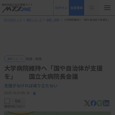
臨床検査の総合情報サイト
ログイン
会員登録
MTJONEトップ
＞
業界ニュース
＞
制度・政策
＞
大学病院維持へ「国や自治体が支援を」 
制度・政策
業界ニュース
大学病院維持へ「国や自治体が支援
を」 国立大病院長会議
支援がなければ成り立たない
2025.10.31 05:15
保存
URLコピー