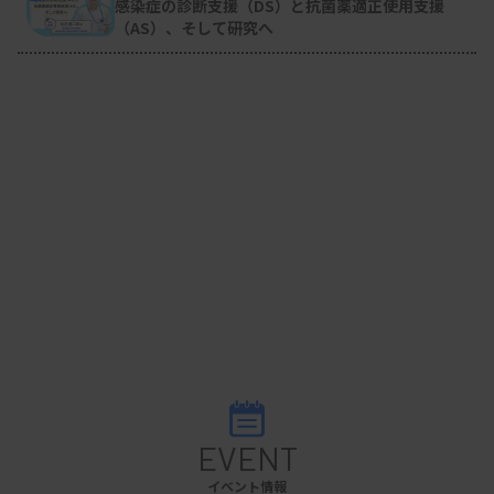
検査部微生物遺伝子検査室
）
感染症の診断支援（DS）と抗菌薬適正使用支援
（AS）、そして研究へ
EVENT
イベント情報