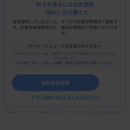
成や研究、創薬など多様な役割を担っているとし
続きを見るには会員登録
（無料）が必要です
て、国や自治体からの支援がなければ「医療として
成り立たない」と訴えた。
会員登録していただくと、すべての記事が制限なく閲覧で
き、
記事の保存機能など、便利な機能がご利用いただけま
す。
会見では担当理事が、2004年度の法人化以降、在
院日数の短縮に努めてきただけでなく、ほかの公的
MTJメールニュースの会員のみなさまへ
病院よりも低い給与で業務に従事してきたと説明。
MTJメールニュースは、WEBサイト「MTJ ONE」にリニューアル
いたしました。
一方、材料費の増加などにより25年度の収支見通し
お手数ですが、下記より再度、新規会員登録をお願いします。
が400億円超の赤字となる可能性があるとして、
「もはや限界で、とてもではないが機能を維持でき
無料会員登録
ない」と話した。
すでに会員の方はこちらからログイン
大鳥会長は、仮に十分な経営支援が行われなかった
場合について、自身が所属する千葉大を例に説明。
大学全体の予算の65％を大学病院が占めているとし
た上で、「大学病院が赤字を垂れ流すと大学全体の