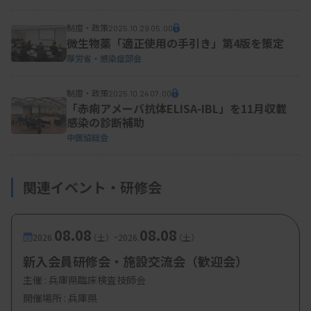
制度・政策
2025.10.29 05:00
微生物薬「適正使用の手引き」第4版を策定
厚労省・感染症部会
制度・政策
2025.10.24 07:00
「赤痢アメーバ抗体ELISA-IBL」を11月収載
感染の診断補助
中医協総会
関連イベント・研修会
08.08
08.08
-
2026.
（土）
2026.
（土）
新入会員研修会・施設交流会（歓迎会）
主催 :
兵庫県臨床検査技師会
開催場所 : 兵庫県