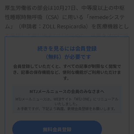
厚生労働省の部会は10月27日、中等度以上の中枢
性睡眠時無呼吸（CSA）に用いる「remedeシステ
ム」（申請者：ZOLL Respicardia）を医療機器とし
て承認して差し支えないと決めた。装置を体内に埋
め込み、経静脈的に横隔神経を電気刺激することで
続きを見るには会員登録
睡眠中の呼吸を補助する。持続的気道陽圧
（無料）が必要です
（CPAP）などで十分な治療効果が得られない中等
会員登録していただくと、すべての記事が制限なく閲覧で
度や高度のCSA患者への新たな治療選択肢となる。
き、
記事の保存機能など、便利な機能がご利用いただけま
す。
厚労省が近く正式に承認する。
MTJメールニュースの会員のみなさまへ
臨床試験では、中等度から高度のCSA患者151例を
MTJメールニュースは、WEBサイト「MTJ ONE」にリニューアル
対象に検討したところ、開始から6カ月後までにAHI
いたしました。
お手数ですが、下記より再度、新規会員登録をお願いします。
（無呼吸低呼吸指数）が50％以上減少した患者の割
合は治療群で51.5％、対照群で11％となり、治療の
無料会員登録
優越性が示されている。