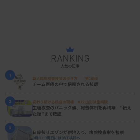
RANKING
人気の記事
1
新人臨床検査技師の歩き方 ［第16回］
チーム医療の中で信頼される技師
2
変わり続ける検査の現場 #32 山形済生病院
生理検査のパニック値、報告体制を再構築 “伝え
た後”まで確認
3
日臨技リエゾンが現地入り、病院検査室を視察
8月8・9両日にはDVT検診へ