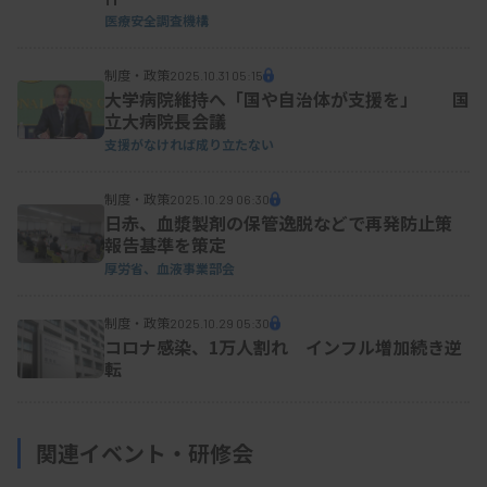
医療安全調査機構
制度・政策
2025.10.31 05:15
大学病院維持へ「国や自治体が支援を」 国
立大病院長会議
支援がなければ成り立たない
制度・政策
2025.10.29 06:30
日赤、血漿製剤の保管逸脱などで再発防止策
報告基準を策定
厚労省、血液事業部会
制度・政策
2025.10.29 05:30
コロナ感染、1万人割れ インフル増加続き逆
転
関連イベント・研修会