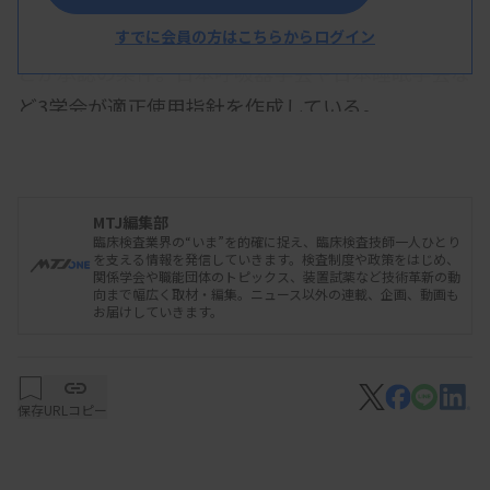
合併症などに対応できる医療機関で使用することな
すでに会員の方はこちらからログイン
どが承認の条件。日本呼吸器学会や日本睡眠学会な
ど3学会が適正使用指針を作成している。
MTJ編集部
臨床検査業界の“いま”を的確に捉え、臨床検査技師一人ひとり
を支える情報を発信していきます。検査制度や政策をはじめ、
関係学会や職能団体のトピックス、装置試薬など技術革新の動
向まで幅広く取材・編集。ニュース以外の連載、企画、動画も
お届けしていきます。
保存
URLコピー