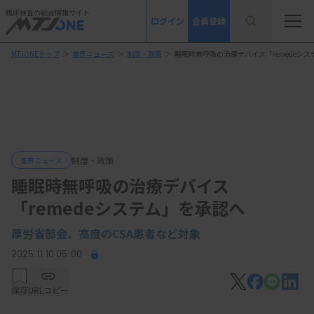
臨床検査の総合情報サイト
ログイン
会員登録
MTJONEトップ
＞
業界ニュース
＞
制度・政策
＞
睡眠時無呼吸の治療デバイス「remedeシ
制度・政策
業界ニュース
睡眠時無呼吸の治療デバイス
「remedeシステム」を承認へ
厚労省部会、
高度のCSA患者など対象
2025.11.10 05:00
保存
URLコピー