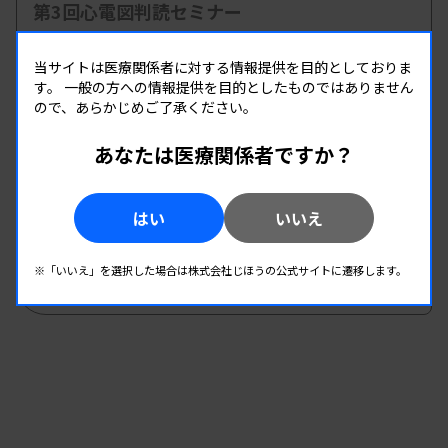
第3回心電図判読セミナー
主催 :
徳島県臨床検査技師会
開催場所 : WEB
当サイトは医療関係者に対する情報提供を目的としておりま
す。
一般の方への情報提供を目的としたものではありません
生理
ので、あらかじめご了承ください。
あなたは医療関係者ですか？
08.20
08.20
-
2026.
（木）
2026.
（木）
福岡地区 生理部門勉強会
はい
いいえ
主催 :
福岡県臨床衛生検査技師会
開催場所 : WEB
※「いいえ」を選択した場合は株式会社じほうの公式サイトに遷移します。
生理