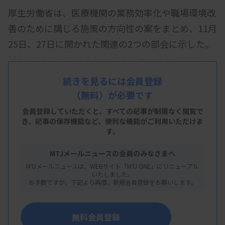
厚生労働省は、医療機関の業務効率化や職場環境改
善のために講じる施策の方向性の案をまとめ、11月
25日、27日に開かれた関連の2つの部会に示した。
業務のDX（デジタルトランスフォーメーション）
化に取り組む医療機関を支援する枠組みを設けるこ
続きを見るには会員登録
と、業務効率化を院長の責務の一つにすることなど
（無料）が必要です
を盛り込んでいる。
会員登録していただくと、すべての記事が制限なく閲覧で
き、
記事の保存機能など、便利な機能がご利用いただけま
業務のDX化には、効果などのエビデンスの蓄積が
す。
重要だとし、医療の質や医療安全、経営などに与え
MTJメールニュースの会員のみなさまへ
る影響についてデータを集めることを提案。その上
MTJメールニュースは、WEBサイト「MTJ ONE」にリニューアル
で「業務の効率化を図る場合における診療報酬上求
いたしました。
お手数ですが、下記より再度、新規会員登録をお願いします。
める基準の柔軟化を検討してはどうか」とし、診療
報酬の算定の基準を柔軟に運用する可能性に言及し
無料会員登録
た。