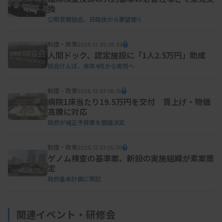
換
公明党懇話会、日臨技から要望聞く
制度・政策
2025.12.05 06:30
人間ドック、認定施設に「1人2.5万円」助成
協会けんぽ、来年4月から実施へ
制度・政策
2025.12.03 06:15
病院1床当たり19.5万円を交付 賃上げ・物価
高騰に対応
政府が補正予算案を閣議決定
制度・政策
2025.12.03 05:30
ゲノム検査の基準案、新設の実施組織が素案策
定
政府基本計画に明記
関連イベント・研修会