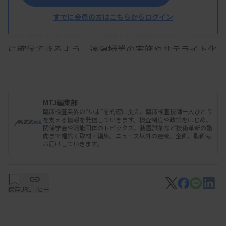
地域人口が減少していく中で医療従事者の養成を支
すでに会員の方はこちらからログイン
援する考えも示した。地域で医療関係職種を安定的
に確保できるよう、遠隔授業の実施やサテライト化
などを検討していく。
意欲や能力、ライフコースに合わせた働き方・キャ
リアの選択が可能となることで医療関係職種の活躍
MTJ編集部
臨床検査業界の“いま”を的確に捉え、臨床検査技師一人ひとり
の場が広がると展望。育児・介護等などを抱えて働
を支える情報を発信していきます。検査制度や政策をはじめ、
関係学会や職能団体のトピックス、装置試薬など技術革新の動
く人への支援を検討する。このほかタスクシフト・
向まで幅広く取材・編集。ニュース以外の連載、企画、動画も
お届けしていきます。
シェアの推進も盛り込んだ。
保存
URLコピー
2025/12/02 18:45
行政情報
【厚労省】業務効率化・職場環境改善の
更なる推進に関する方向性について