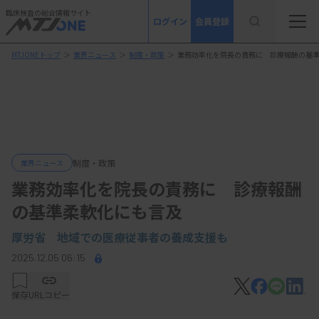
臨床検査の総合情報サイト
ログイン
会員登録
MTJONEトップ
＞
業界ニュース
＞
制度・政策
＞
業務効率化を院長の責務に 診療報酬の基
制度・政策
業界ニュース
業務効率化を院長の責務に 診療報酬
の基準柔軟化にも言及
厚労省 地域での医療従事者の養成支援も
2025.12.05 06:15
保存
URLコピー