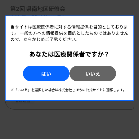
第2回 県南地区研修会
主催 :
熊本県臨床検査技師会
開催場所 : WEB
当サイトは医療関係者に対する情報提供を目的としておりま
す。
一般の方への情報提供を目的としたものではありません
管理運営
ので、あらかじめご了承ください。
あなたは医療関係者ですか？
08.20
08.20
-
2026.
（木）
2026.
（木）
第8回臨床検査技師のための キャリア形成 セミ
はい
いいえ
ナー
主催 :
愛知県有志グループ
※「いいえ」を選択した場合は株式会社じほうの公式サイトに遷移します。
開催場所 : WEB
管理運営