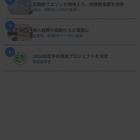
日臨技リエゾンが現地入り、病院検査室を視察
8月8・9両日にはDVT検診へ
4
導入経費や高齢化など課題に
全医共、検査DXテーマに議論
5
2026年度学術推進プロジェクトを決定
検査医学会