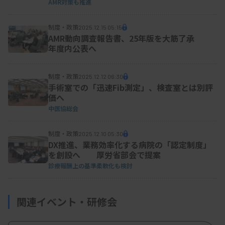
AMR対策も推進
制度・政策
2025.12.15 05:15
AMR動向調査報告書、25年版を大筋了承
年度内公表へ
制度・政策
2025.12.12 06:30
手術室での「迅速Fib測定」、検査室とは別評
価へ
中医協総会
制度・政策
2025.12.10 05:30
DX推進、業務効率化する病院の「認定制度」
2025/12/10 17:11
行政情報
を創設へ 厚労省部会で提案
第26回健康・医療・介護情報利活用検討
診療報酬上の基準柔軟化も検討
会医療等情報利活用ワーキンググループ
資料
関連イベント・研修会