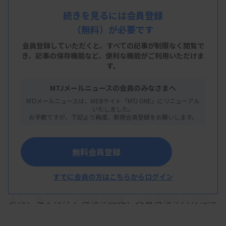
で、解決が必要な課題が複数分かり、システム改修
続きを見るには会員登録
（無料）が必要です
が必要になる。同日、関連のワーキンググループ
（WG）にこの方針を示し了承された。当初は2025
会員登録していただくと、すべての記事が制限なく閲覧で
き、
記事の保存機能など、便利な機能がご利用いただけま
年度中の本格稼働を目指していた。
す。
厚労省は、電子カルテ情報共有サービスを新たに開
MTJメールニュースの会員のみなさまへ
発して、検査などの6つの臨床情報と、健診結果報
MTJメールニュースは、WEBサイト「MTJ ONE」にリニューアル
いたしました。
告書などの3つの文書情報を全国の医療機関が共
お手数ですが、下記より再度、新規会員登録をお願いします。
有・閲覧できるようにすることを計画。現在、北海
道から宮崎県まで全国10地域でモデル事業を実施し
無料会員登録
ており、臨床情報の登録についての検証を開始して
いる。
すでに会員の方はこちらからログイン
また、電子カルテ情報の閲覧、文書情報の共有化に
ついてはこれから検証を開始する予定となってる。