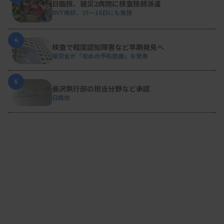
日臨技、被災2病院に検査技師派遣
DVT検診、15～16日にも実施
4
検査で軽度認知障害など早期発見へ
厚労省が「攻めの予防医療」を発表
5
長沢執行部の担当分野など承認
日臨技