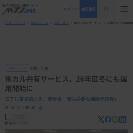
臨床検査の総合情報サイト
ログイン
会員登録
MTJONEトップ
＞
業界ニュース
＞
制度・政策
＞
電カル共有サービス、26年度冬にも運用開
制度・政策
業界ニュース
電カル共有サービス、26年度冬にも運
用開始に
モデル事業踏まえ、厚労省「解決必要な課題が複数」
2025.12.15 06:30
保存
URLコピー