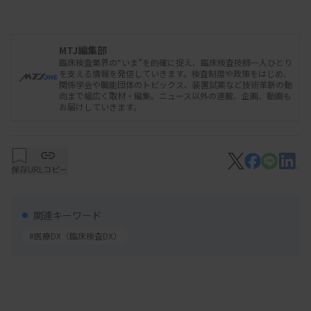
厚労省の説明によると、臨床情報の登録に当たって
課題が複数発生し、原因特定、解決が必要な状況と
MTJ編集部
いう。具体的な内容は明らかにしていない。課題に
臨床検査業界の“いま”を的確に捉え、臨床検査技師一人ひとり
を支える情報を発信していきます。検査制度や政策をはじめ、
対応するためには、電子カルテ情報共有サービス
関係学会や職能団体のトピックス、装置試薬など技術革新の動
向まで幅広く取材・編集。ニュース以外の連載、企画、動画も
と、電子カルテの両方のシステムに改修が必要にな
お届けしていきます。
る見込み。
このため厚労省は同日のWGに、システム改修後に
保存
URLコピー
改めて検証した上で、3文書6情報のうち、臨床現場
で支障なく運用が可能な文書・情報から、2026年
度の冬ごろをめどに全国で利用可能な状態にする方
関連キーワード
針を示した。全面的な開始ではなく一部の運用開始
#医療DX（臨床検査DX）
となる可能性がある。