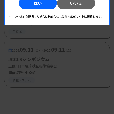
09.05
09.06
-
2026.
（土）
2026.
（日）
はい
いいえ
第65回 日臨技 近畿支部医学検査学会
※「いいえ」を選択した場合は株式会社じほうの公式サイトに遷移します。
主催 :
日本臨床衛生検査技師会 近畿支部
開催場所 : 奈良県
全領域
09.11
09.11
-
2026.
（金）
2026.
（金）
JCCLSシンポジウム
主催 :
日本臨床検査標準協議会
開催場所 : 東京都
情報システム