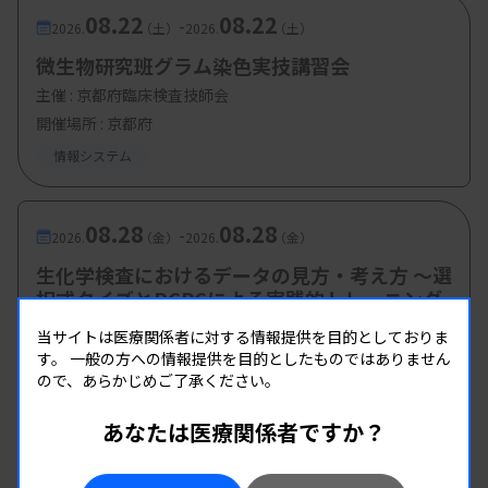
08.22
08.22
-
2026.
（土）
2026.
（土）
微生物研究班グラム染色実技講習会
主催 :
京都府臨床検査技師会
開催場所 : 京都府
情報システム
08.28
08.28
-
2026.
（金）
2026.
（金）
生化学検査におけるデータの見方・考え方 ～選
択式クイズとRCPCによる実践的トレーニング
～
当サイトは医療関係者に対する情報提供を目的としておりま
主催 :
栃木県臨床検査技師会
す。
一般の方への情報提供を目的としたものではありません
ので、あらかじめご了承ください。
開催場所 : WEB
臨床化学
情報システム
あなたは医療関係者ですか？