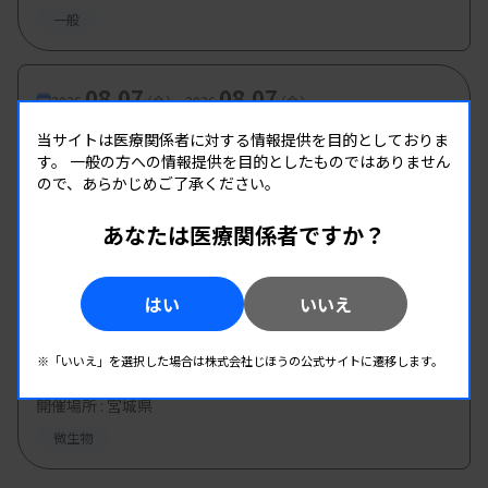
一般
08.07
08.07
-
2026.
（金）
2026.
（金）
微生物検査研究班研修会
当サイトは医療関係者に対する情報提供を目的としておりま
す。
一般の方への情報提供を目的としたものではありません
主催 :
栃木県臨床検査技師会
ので、あらかじめご了承ください。
開催場所 : WEB
遺伝子
あなたは医療関係者ですか？
微生物
08.08
はい
08.08
いいえ
-
2026.
（土）
2026.
（土）
宮臨技微生物部門研修会
※「いいえ」を選択した場合は株式会社じほうの公式サイトに遷移します。
主催 :
宮城県臨床検査技師会
開催場所 : 宮城県
微生物