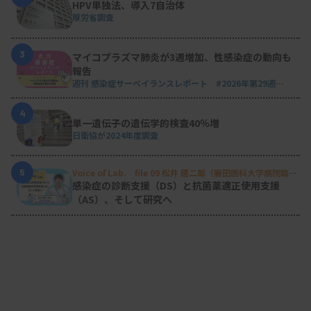
HPV単独法、導入7自治体
厚労省調査
3
マイコプラズマ肺炎が3週増加、性感染症の動向も
報告
週刊 感染症サーベイランスレポート #2026年第29週
（2026.7.13 - 7.19）
4
単一遺伝子の遺伝学的検査40％増
日衛協が2024年度調査
5
Voice of Lab. file 09 松井 建二郎（藤田医科大学病院臨床
検査部微生物遺伝子検査室
）
感染症の診断支援（DS）と抗菌薬適正使用支援
（AS）、そして研究へ