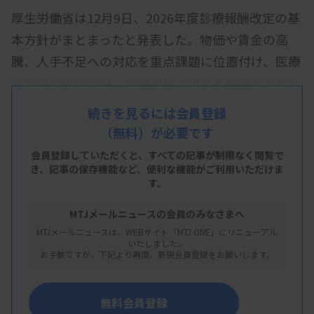
厚生労働省は12月9日、2026年度診療報酬改定の基
本方針がまとまったと発表した。物価や賃金の高
騰、人手不足への対応を重点課題に位置付け、医療
従事者の処遇改善、診療報酬上求める基準の柔軟化
を明記した。
続きを見るには会員登録
（無料）が必要です
基本方針では、▽物価や賃金、人手不足など環境変
化への対応▽2040年ごろを見据えた医療機能の分
会員登録していただくと、すべての記事が制限なく閲覧で
き、
記事の保存機能など、便利な機能がご利用いただけま
化・連携、地域包括ケアシステムの推進▽安心・安
す。
全で質の高い医療の推進▽効率化・適正化―の4つ
MTJメールニュースの会員のみなさまへ
の視点を示した。
MTJメールニュースは、WEBサイト「MTJ ONE」にリニューアル
いたしました。
2024年度の前回改定時の基本方針と比べると、物
お手数ですが、下記より再度、新規会員登録をお願いします。
価や賃金の高騰、人手不足への対応を強調している
ことが目を引く。さらに、前回は「ポスト2025」
無料会員登録