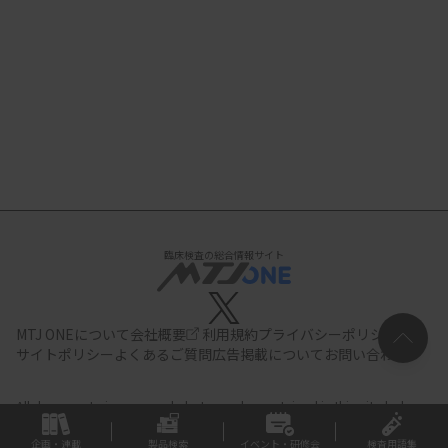
臨床検査の総合情報サイト
MTJ ONEについて
会社概要
利用規約
プライバシーポリシー
サイトポリシー
よくあるご質問
広告掲載について
お問い合わせ
All documents,images and photographs contained in this site belong
to JIHO,Inc.
Use of these documents, images and photographs is
strictly prohibited.Copyright (C) JIHO,Inc.
企画・連載
製品検索
イベント・研修会
検査用語集