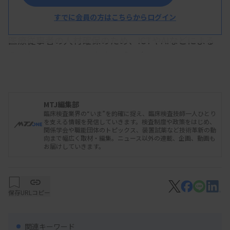
としていた医療提供体制の整備の時期は「2040年
ごろ」と明記した。
すでに会員の方はこちらからログイン
医療従事者の人材確保のため、ICTやAIなどによる
業務効率化や、処遇改善、「診療報酬上求める基準
の柔軟化」を進めるとした。タスクシフト・シェ
ア、チーム医療の推進も盛り込んだ。
MTJ編集部
また、安心・安全で質の高い医療のため、救急、小
臨床検査業界の“いま”を的確に捉え、臨床検査技師一人ひとり
を支える情報を発信していきます。検査制度や政策をはじめ、
児・周産期などへの適切な評価、感染症対策や薬剤
関係学会や職能団体のトピックス、装置試薬など技術革新の動
向まで幅広く取材・編集。ニュース以外の連載、企画、動画も
耐性（AMR）対策などを進める考えを示した。
お届けしていきます。
基本方針は関連の2つの部会で検討され、いずれで
も了承されていた。
保存
URLコピー
関連キーワード