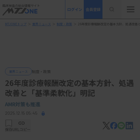
臨床検査の総合情報サイト
ログイン
会員登録
MTJONEトップ
＞
業界ニュース
＞
制度・政策
＞
26年度診療報酬改定の基本方針、処遇改善
制度・政策
業界ニュース
26年度診療報酬改定の基本方針、処遇
改善と「基準柔軟化」明記
AMR対策も推進
2025.12.15 05:45
保存
URLコピー