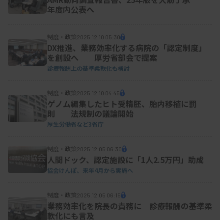
年度内公表へ
制度・政策
2025.12.10 05:30
DX推進、業務効率化する病院の「認定制度」
を創設へ 厚労省部会で提案
診療報酬上の基準柔軟化も検討
制度・政策
2025.12.10 04:45
ゲノム編集したヒト受精胚、胎内移植に罰
則 法規制の議論開始
厚生労働省など3省庁
制度・政策
2025.12.05 06:30
人間ドック、認定施設に「1人2.5万円」助成
協会けんぽ、来年4月から実施へ
制度・政策
2025.12.05 06:15
業務効率化を院長の責務に 診療報酬の基準柔
軟化にも言及