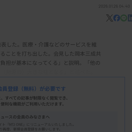
2026.01.26 04:40
発表した。医療・介護などのサービスを維
げることを打ち出した。会見した岡本三成共
能負担が基本になってくる」と説明。「他の
は（財源の）大きな柱となる」と述べた。
与党が議論する社会保険料の引き下げについ
会員登録
（無料）が必要です
会保険料の引き下げを実現していくという発
と、すべての記事が制限なく閲覧でき、
の医療のサービスの水準を引き下げてよいよ
、便利な機能がご利用いただけます。
示した。
ニュースの会員のみなさまへ
いて、「『高所得者に有利ではないか』『一
イト「MTJ ONE」にリニューアルいたしました。
り再度、新規会員登録をお願いします。