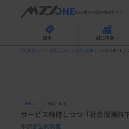
臨床検査の総合情報サイト
記事
製品検索
MTJONEトップ
＞
業界ニュース
＞
制度・政策
＞
サービス維持しつ
業界ニュース
制度・政策
サービス維持しつつ「社会保険料
中道が公約発表