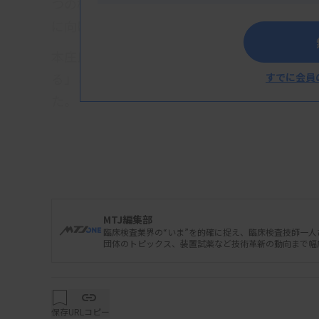
つの格差の原因になっているのではないか』
に向けては、こうした観点も踏まえて議論し
本庄氏は、医療・介護・保育・障害福祉など
る」との見方を表明。「予算の配分、税金の
すでに会員
た。
MTJ編集部
臨床検査業界の“いま”を的確に捉え、臨床検査技師一
団体のトピックス、装置試薬など技術革新の動向まで幅
保存
URLコピー