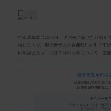
保存
URLコピー
中道改革連合は22日、衆院選に向けた公約を
持した上で、現役世代の社会保険料を引き下
同政調会長は、引き下げの財源について「応
財源を見つけていく努力もするが、応能負担
共に会見に臨んだ本庄知史共同政調会長は、
続きを見るには
て、「医療のサービスの水準を切り下げて社
会員登録していただく
想が基本だと思う」と言及。その上で、「今
記事の保存機能など
うな状況には必ずしもない」と認識の違いを
MTJメール
社会保険料に設けられている賦課限度額につ
MTJメールニュースは、WEBサ
お手数ですが、下記よ