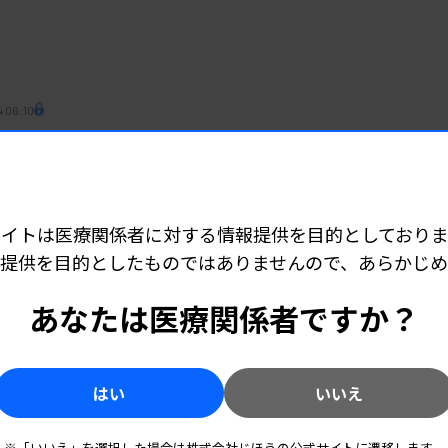
 06:10
準見直しへ
サイトは医療関係者に対する情報提供を目的としておりま
2 05:50
提供を目的としたものではありませんので、あらかじ
療の質向上に注力
あなたは医療関係者ですか？
はい
いいえ
 06:20
施行準備へ 実施時期は未定
※「いいえ」を選択した場合は株式会社じほうの公式サイトに遷移します。