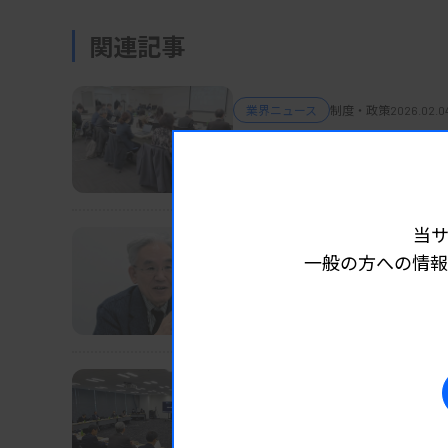
関連記事
業界ニュース
制度・政策
2026.02.04
研究での病原体使用の基
厚労省・感染症部会
当
業界ニュース
制度・政策
2026.02.0
一般の方への情報
「100病院」目指し、医
徳洲会・東上理事長
業界ニュース
制度・政策
2026.01.30
一般健診の項目見直し、