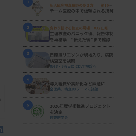
1
新人臨床検査技師の歩き方 ［第16
回］
チーム医療の中で信頼される技師
2
変わり続ける検査の現場 #32 山形済
生病院
生理検査のパニック値、報告体制
を再構築 “伝えた後”まで確認
3
日臨技リエゾンが現地入り、病院
検査室を視察
8月8・9両日にはDVT検診へ
4
導入経費や高齢化など課題に
全医共、検査DXテーマに議論
能
5
2026年度学術推進プロジェクト
を決定
検査医学会