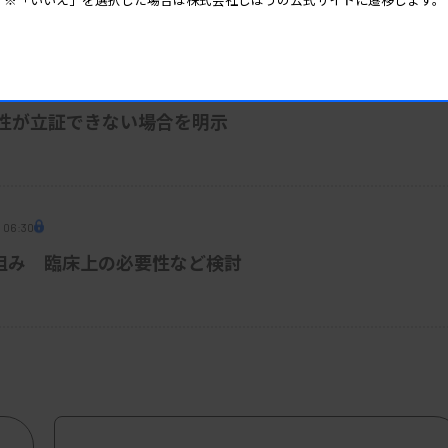
必須化など
 06:10
性が立証できない場合を明示
 06:30
仕組み 臨床上の必要性など検討