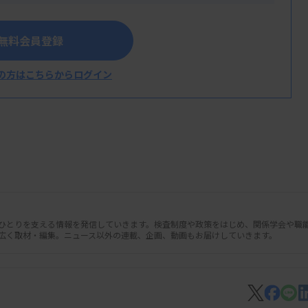
という意見もある」と指摘。応能負担の強化
ていくとした。
無料会員登録
の公的なサービスが「非常に手薄になってい
使い道として厚くしていくべきだ」と述べ
の方はこちらからログイン
人ひとりを支える情報を発信していきます。検査制度や政策をはじめ、関係学会や職
広く取材・編集。ニュース以外の連載、企画、動画もお届けしていきます。