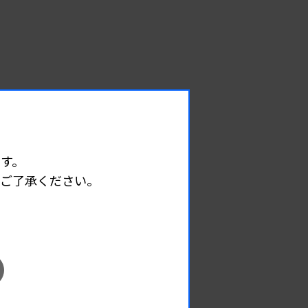
す。
めご了承ください。
EVENT
イベント情報
08.09
2026.
（日）
東部地区 広島県精度管理報告会
主催 :
広島県臨床検査技師会