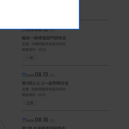
開催場所 : 広島県
管理運営
08.12
2026.
（水）
臨床一般検査部門研修会
主催 :
沖縄県臨床検査技師会
開催場所 : WEB
一般
08.13
2026.
（木）
第3回心エコー症例検討会
主催 :
徳島県臨床検査技師会
開催場所 : WEB
生理
08.16
2026.
（日）
第2回 血液検査班研修会