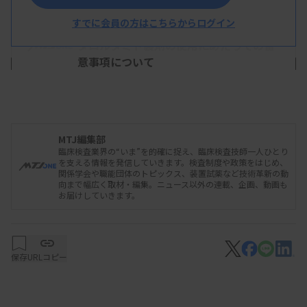
すでに会員の方はこちらからログイン
2026/03/25 07:17
行政情報
ダロルタミド製剤の使用にあたっての留
意事項について
MTJ編集部
臨床検査業界の“いま”を的確に捉え、臨床検査技師一人ひとり
本ニュースは、後日発行の「THE MEDICAL & TEST
を支える情報を発信していきます。検査制度や政策をはじめ、
JOURNAL」より、一部を先行してお届けしています。より詳
関係学会や職能団体のトピックス、装置試薬など技術革新の動
向まで幅広く取材・編集。ニュース以外の連載、企画、動画も
しい内容をご覧いただきたい方は
こちら
（無料試読・年間購
お届けしていきます。
読のお申込み）
保存
URLコピー