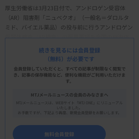
厚生労働省は3月23日付で、アンドロゲン受容体
（AR）阻害剤「ニュベクオ」（一般名＝ダロルタ
ミド、バイエル薬品）の投与前に行うアンドロゲン
受容体検査（AR検査）の留意事項を全国の自治体
に通知した。
続きを見るには会員登録
（無料）が必要です
精度管理のための推奨事項を示し、具体的には、▽
試薬や手順に変更が生じた場合、使用実績のある過
会員登録していただくと、すべての記事が制限なく閲覧で
き、
記事の保存機能など、便利な機能がご利用いただけま
去試薬や試料などで性能検証を実施する▽導入前
す。
に、製造業者が規定する必要性能が得られることを
MTJメールニュースの会員のみなさまへ
検証するほか、検査の手順書を作成する―などとし
MTJメールニュースは、WEBサイト「MTJ ONE」にリニューアル
た。
いたしました。
お手数ですが、下記より再度、新規会員登録をお願いします。
無料会員登録