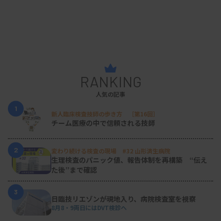
RANKING
人気の記事
1
新人臨床検査技師の歩き方 ［第16回］
チーム医療の中で信頼される技師
2
変わり続ける検査の現場 #32 山形済生病院
生理検査のパニック値、報告体制を再構築 “伝え
た後”まで確認
3
日臨技リエゾンが現地入り、病院検査室を視察
8月8・9両日にはDVT検診へ