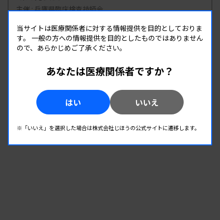
主催 :
兵庫県臨床検査技師会
開催場所 : 兵庫県
当サイトは医療関係者に対する情報提供を目的としておりま
管理運営
病理・細胞
す。
一般の方への情報提供を目的としたものではありません
ので、あらかじめご了承ください。
あなたは医療関係者ですか？
08.26
08.26
-
2026.
（水）
2026.
（水）
第2回 病理・細胞検査班研修会
はい
いいえ
主催 :
和歌山県臨床検査技師会
開催場所 : WEB
※「いいえ」を選択した場合は株式会社じほうの公式サイトに遷移します。
病理・細胞