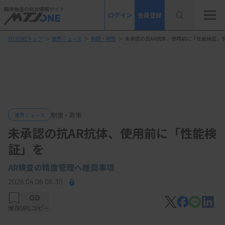
臨床検査の総合情報サイト
ログイン
会員登録
MTJONEトップ
＞
業界ニュース
＞
制度・政策
＞
未承認の抗AR抗体、使用前に「性能検証」
制度・政策
業界ニュース
未承認の抗AR抗体、使用前に「性能検
証」を
AR検査の精度管理へ推奨事項
2026.04.06 06:30
保存
URLコピー