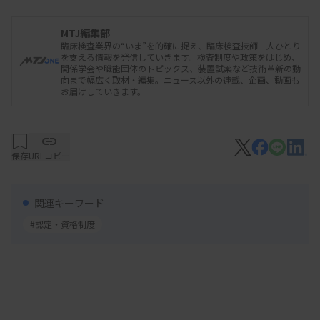
細胞検査士の資格認定試験の受験資格は、（1）臨
床検査技師であること、（2）細胞診検査の実務1年
MTJ編集部
以上など。一次試験は筆記、二次試験は顕微鏡を用
臨床検査業界の“いま”を的確に捉え、臨床検査技師一人ひとり
を支える情報を発信していきます。検査制度や政策をはじめ、
いたスクリーニングなどの実技試験が実施され、細
関係学会や職能団体のトピックス、装置試薬など技術革新の動
向まで幅広く取材・編集。ニュース以外の連載、企画、動画も
胞診に必要な知識と判定スキルが評価される。
お届けしていきます。
2025年度（第58回試験）は総受験者数761人（男性
299人、女性462人）で、合格率は43.2％だった。
保存
URLコピー
■ 日程（2025年度）
関連キーワード
例年、7月上旬に試験の公示をし、8月第1～3週に
#認定・資格制度
受験の願書受け付け・締め切り。10月最終週の土曜
日に一次試験、12月第1週の土日に二次試験を実施
する。2026年度は一次試験（大阪）10月31日
（土）、二次試験（東京）12月5日（土）・6日