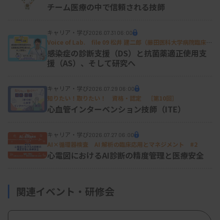
チーム医療の中で信頼される技師
病理学、さらに最近では分子遺伝学などに関する知
識を問う問題に加えて、カラープリントを用いた画
キャリア・学び
2026.07.31 06:00
像を用いた問題を出題しています。さらに二次試験
Voice of Lab. file 09 松井 建二郎（藤田医科大学病院臨床検
査部微生物遺伝子検査室
）
感染症の診断支援（DS）と抗菌薬適正使用支
では顕微鏡を用いた同定とスクリーニングの実技試
援（AS）、そして研究へ
験を行っています。厳正な基準で認定しており、合
格率は例年一次、二次試験を通して最終的に4割程
キャリア・学び
2026.07.29 06:00
知りたい！取りたい！ 資格・認定 ［第10回］
度に過ぎない難易度の高い試験となっています。
心血管インターベンション技師（ITE）
臨床検査技師で細胞診検査1年以上の実務経験があ
キャリア・学び
2026.07.27 06:00
れば受験できますが、実際の受験者は2～3年以上実
AI×循環器検査 AI 解析の臨床応用とマネジメント #2
心電図におけるAI診断の精度管理と医療安全
務経験を積んだうえで挑戦する受験者が多くを占め
ます。
関連イベント・研修会
—認定取得者には、どのような活躍を期待されてい