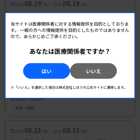
ますか。
08.19
08.19
-
2026.
（水）
2026.
（水）
細胞検査士は細胞診検査の専門家として、日常の診
細胞検査定期研修会（細胞診ジュニアコース）
療に貢献することができます。すなわち、細胞診専
泌尿器・体腔液
当サイトは医療関係者に対する情報提供を目的としておりま
す。
一般の方への情報提供を目的としたものではありません
門医のパートナーとして連携しながら、責任の大き
主催 :
兵庫県臨床検査技師会
ので、あらかじめご了承ください。
開催場所 : WEB
い役割を担うことになります。仕事のやりがいは大
病理・細胞
あなたは医療関係者ですか？
いに実感できると思います。
現在はがんゲノム医療が実践されており、遺伝子検
08.22
08.22
-
はい
いいえ
2026.
（土）
2026.
（土）
査を活用した診断と治療が拡大しています。細胞診
病理・細胞診研究班 8月勉強会
の判定基準にとどまらず、遺伝子検査が適切に実施
※「いいえ」を選択した場合は株式会社じほうの公式サイトに遷移します。
主催 :
徳島県臨床検査技師会
されるための検体処理法、分子生物学などの知識は
開催場所 : 徳島県
常に更新していかなくてはなりません。
病理・細胞
また、近年は細胞診検査においてもデジタル画像AI
を用いた判定技術などが実装されつつあり、これら
08.23
08.23
-
2026.
（日）
2026.
（日）
への対応も求められており、資格取得後も生涯にわ