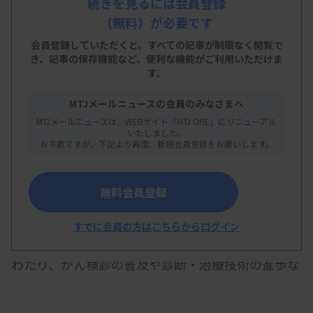
続きを見るには会員登録
多様です。連載では、臨床検査技師が取得できる資
（無料）が必要です
格・認定を一つずつ取り上げ、試験の概要や合格
会員登録していただくと、すべての記事が制限なく閲覧で
率、認定取得の意義などを分かりやすく紹介しま
き、
記事の保存機能など、便利な機能がご利用いただけま
す。
す。今回は「細胞検査士」を取り上げます。（MTJ
編集部）
MTJメールニュースの会員のみなさまへ
MTJメールニュースは、WEBサイト「MTJ ONE」にリニューアル
いたしました。
お手数ですが、下記より再度、新規会員登録をお願いします。
細胞検査士は、身体から採取された細胞を標本にし
無料会員登録
て、顕微鏡で観察することによって、がんや感染症
などの診断につなげる役割を担う。検体が採取され
すでに会員の方はこちらからログイン
る部位は呼吸器、消化器、乳腺、泌尿器など多岐に
わたり、がん検診の普及や診断・治療技術の進歩な
どを背景に専門性が高まっている。