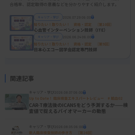
合格率、認定取得の意義などを分かりやすく紹介します。
教えて！ 細胞検査士
キャリア・学び
2026.07.29 06:00
（回答）日本臨床細胞学会・細胞検査士委員会委員
知りたい！取りたい！ 資格・認定 ［第10回］
心血管インターベンション技師（ITE）
長（熊本大学病院病理診断科・病理部）
キャリア・学び
2026.06.24 06:00
三上 芳喜氏
知りたい！取りたい！ 資格・認定 ［第9回］
日本心エコー図学会認定専門技師
—認定制度の特徴を教えてください。
細胞検査士は、何千、何万という細胞の中から顕微
関連記事
鏡を使って異常がある細胞を見つけ出す「スクリー
ニング」を行います。診断と治療に直結する検査で
キャリア・学び
2026.08.07 06:00
Up to Date！ 臨床検査エキスパートレビュー # 輸血02
すので、異常な細胞を見落とすようなことがあれ
CAR-T療法後のICANSをどう予測するか——検
査値で捉えるバイオマーカーの動態
ば、患者の不利益につながりかねません。
そのため、一次試験では、筆記試験により各種検体
キャリア・学び
2026.08.05 06:00
新人臨床検査技師の歩き方 ［第16回］
の採取法や標本作製法、臓器の解剖学や悪性腫瘍の