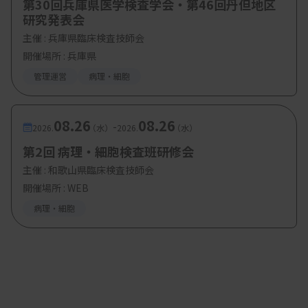
第30回兵庫県医学検査学会・第46回丹但地区
たって学び続ける姿勢が期待されます。加えて、細
研究発表会
胞診判定のスキルと経験、知識を有している細胞検
主催 :
兵庫県臨床検査技師会
査士の方には、後進の育成や指導に携わっていただ
開催場所 : 兵庫県
くよう願っています。
管理運営
病理・細胞
08.26
08.26
—認定取得を検討している検査技師へのメッセージ
-
2026.
（水）
2026.
（水）
をお願いします。
第2回 病理・細胞検査班研修会
細胞検査士の資格を有していることは、高い専門性
主催 :
和歌山県臨床検査技師会
開催場所 : WEB
を有するプロフェッショナルの証しになります。こ
病理・細胞
の資格を取得することによって、細胞検査士は誇り
を持って仕事ができると考えています。
また、細胞検査士にとっては、ワーク＆ライフバラ
ンスという観点から、働きやすい職場が多いと思い
ます。育児や介護などの事情で柔軟な働き方を希望