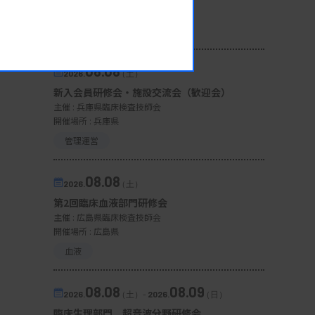
開催場所 : 宮城県
微生物
08.08
2026.
（土）
新入会員研修会・施設交流会（歓迎会）
主催 :
兵庫県臨床検査技師会
開催場所 : 兵庫県
管理運営
08.08
2026.
（土）
第2回臨床血液部門研修会
主催 :
広島県臨床検査技師会
開催場所 : 広島県
血液
08.08
08.09
2026.
（土）
-
2026.
（日）
臨床生理部門 超音波分野研修会