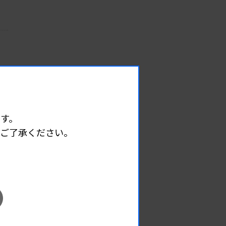
す。
めご了承ください。
EVENT
イベント情報
08.08
2026.
（土）
宮臨技微生物部門研修会
主催 :
宮城県臨床検査技師会