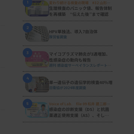
1
変わり続ける検査の現場 #32 山形済
生病院
生理検査のパニック値、報告体制
を再構築 “伝えた後”まで確認
2
HPV単独法、導入7自治体
厚労省調査
3
マイコプラズマ肺炎が3週増加、
性感染症の動向も報告
週刊 感染症サーベイランスレポート
#2026年第29週（2026.7.13 - 7.19）
4
単一遺伝子の遺伝学的検査40％増
日衛協が2024年度調査
5
Voice of Lab. file 09 松井 建二郎
（藤田医科大学病院臨床検査部微生物
感染症の診断支援（DS）と抗菌
遺伝子検査室
）
薬適正使用支援（AS）、そして
研究へ