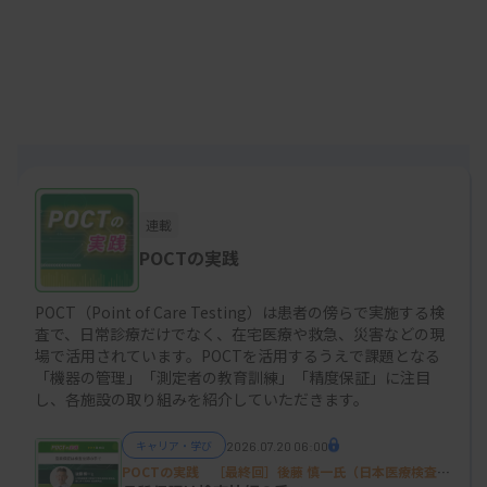
全診療科で求められる教育の取り組み
手術室では毎年5月に新人看護師研修を行い、採血
管の使い分けや血液ガス・ACT・血糖測定器の操作
方法と注意点を教育しています。また、生理食塩水
の混入や溶血といった典型的なトラブル事例を取り
上げ、誤処置を防ぐためのデータの見方についても
連載
指導しています。資料は手術室内の検査室に常備
POCTの実践
し、機器のそばには簡易マニュアルを配置して、研
POCT（Point of Care Testing）は患者の傍らで実施する検
修医や新人看護師でも操作できる環境を整えていま
査で、日常診療だけでなく、在宅医療や救急、災害などの現
す。麻酔科医には異常データが出た際に資料を示し
場で活用されています。POCTを活用するうえで課題となる
「機器の管理」「測定者の教育訓練」「精度保証」に注目
ながら説明し、誤処置につながらないよう日常的に
し、各施設の取り組みを紹介していただきます。
注意喚起を行っています。
キャリア・学び
2026.07.20 06:00
POCTの実践 ［最終回］後藤 慎一氏（日本医療検査科