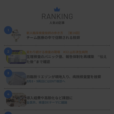
です。次に、教育を通じて「測定目的の明確化」と
「結果解釈の正確性」を共有し、適切な使用と信頼
RANKING
性の確保を図る必要があります。そしてQCや業務
人気の記事
日誌を看護師主導で管理し、臨床検査部の年次監査
1
新人臨床検査技師の歩き方 ［第16回］
で改善を繰り返すことで、機器管理の標準化と診療
チーム医療の中で信頼される技師
の安全性向上につながります。小さな取り組みから
でも、標準化と可視化、教育を重ねていけば、
2
変わり続ける検査の現場 #32 山形済生病院
生理検査のパニック値、報告体制を再構築 “伝え
POCTは診療に大きな安全性と臨床的価値をもたら
た後”まで確認
すものと強く確信しています。
3
日臨技リエゾンが現地入り、病院検査室を視察
8月8・9両日にはDVT検診へ
※MTJ本紙 2025年11月21日号に掲載したものです
4
導入経費や高齢化など課題に
全医共、検査DXテーマに議論