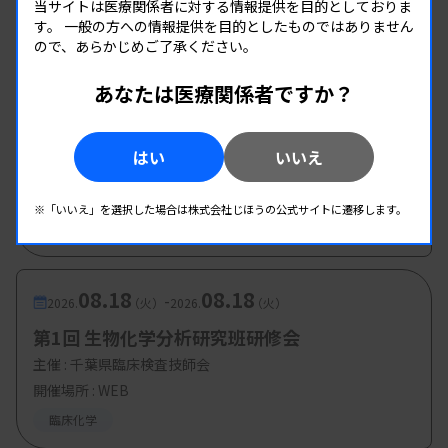
当サイトは医療関係者に対する情報提供を目的としておりま
開催場所 : 和歌山県
理体制を構築しています。ACTについては市販QC供
す。
一般の方への情報提供を目的としたものではありません
血液
ので、あらかじめご了承ください。
給停止の影響を受けた時期もありましたが、新機種
導入によって再びQC体制を整備できました。
あなたは医療関係者ですか？
08.17
08.17
-
2026.
（月）
2026.
（月）
多職種公開講座 手話講習会2026
また、『業務日誌』については、全ての診療科で共
はい
いいえ
主催 :
大阪府臨床検査技師会
通様式を整備し、イントラネットで共有しました。
開催場所 : 大阪府
日常点検や月1回のQC、エラー件数などを記録し、
※「いいえ」を選択した場合は株式会社じほうの公式サイトに遷移します。
管理運営
看護師が記載と精度管理を担い、臨床検査部の業務
負担を最小限に抑えています。さらに、臨床検査部
08.18
08.18
-
が年次監査で記載状況を確認し、不備があれば是正
2026.
（火）
2026.
（火）
を求める仕組みとしました。このプロセスを通じて
第1回 生物化学分析研究班研修会
主催 :
千葉県臨床検査技師会
記録意識が高まり、機器管理の標準化やトラブル予
開催場所 : WEB
防へとつながっています。
臨床化学