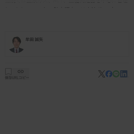
当院では血液ガス、ACT、血糖測定器を中心に管理
しており、2025年の院内調査では血液ガス8台、
ACT12台、血糖161台の測定器を確認しました。手
術室ではCBC測定装置や生化学測定用ドライケムを
用いており、2023年には凝固測定を迅速に行う目的
牟田 誠矢
で全血フィブリノゲン測定装置と血液粘弾性検査装
置も導入しました。新規導入は麻酔科医の要望や臨
床検査技師、臨床工学技士の提案をもとに決定して
います。一方、他の診療科では臨床検査技師に相談
保存
URLコピー
なく購入申請が進められることもあり、多職種が関
与する導入体制や情報共有の仕組みは十分に整って
いません。血糖測定器については、看護部が年1回
の調査を行い、購入申請を臨床検査部に共有するこ
とで、診療科ごとの独自購入はなくなりました。