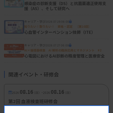
査部微生物遺伝子検査室
）
感染症の診断支援（DS）と抗菌薬適正使用支
援（AS）、そして研究へ
キャリア・学び
2026.07.29 06:00
知りたい！取りたい！ 資格・認定 ［第10回］
心血管インターベンション技師（ITE）
キャリア・学び
2026.07.27 06:00
AI×循環器検査 AI 解析の臨床応用とマネジメント #2
POCT装置での精度保証の現状
心電図におけるAI診断の精度管理と医療安全
血液ガスは自動QCに加え、一括管理システム
（AQURE：ラジオメーター社）を用いて集中管理
関連イベント・研修会
しています。各診療科の稼働状況やエラーを把握で
き、リモートでキャリブレーションやQC測定も可
08.16
08.16
-
2026.
（日）
2026.
（日）
能です。異常があれば速やかに現地に赴き、適切に
第2回 血液検査班研修会
対応します。血糖測定器は各診療科の看護師が月1
主催 :
和歌山県臨床検査技師会
回のコントロール測定を担当し、現場主体の精度管