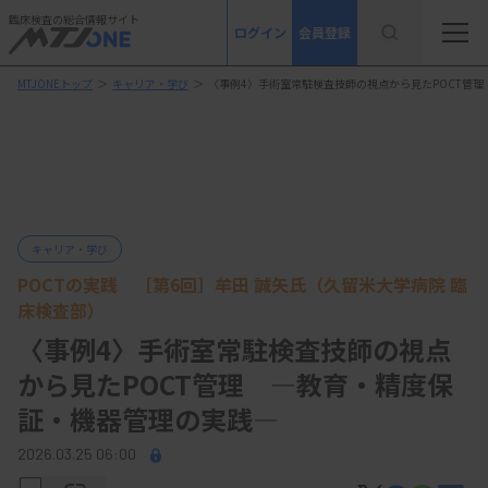
臨床検査の総合情報サイト
ログイン
会員登録
MTJONEトップ
＞
キャリア・学び
＞
〈事例4〉手術室常駐検査技師の視点から見たPOCT管
キャリア・学び
POCTの実践 ［第6回］牟田 誠矢氏（久留米大学病院 臨
床検査部）
〈事例4〉手術室常駐検査技師の視点
から見たPOCT管理 ―教育・精度保
証・機器管理の実践―
2026.03.25 06:00