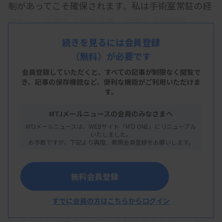
制があってこそ確保されます。私は手術室常駐の経
験から、血液ガス分析装置、活性化凝固時間
（ACT）、血糖測定器の運用において、教育体制の
続きを見るには会員登録
不十分さに起因する測定や解釈の誤りに数多く直面
（無料）が必要です
しました。この現状を改善したいとの思いから、認
会員登録していただくと、すべての記事が制限なく閲覧で
定POCコーディネーターおよびPOCT測定認定士を
き、
記事の保存機能など、便利な機能がご利用いただけま
す。
取得し、院内でのPOCT管理の適正化を推進してき
ました。本稿では、手術室に常駐する臨床検査技師
MTJメールニュースの会員のみなさまへ
として、これまで取り組んできた教育、精度保証、
MTJメールニュースは、WEBサイト「MTJ ONE」にリニューアル
いたしました。
機器管理を紹介し、POCT機器導入における課題と
お手数ですが、下記より再度、新規会員登録をお願いします。
工夫を解説したいと思います。
無料会員登録
院内導入されている幅広いPOCT機器
すでに会員の方はこちらからログイン