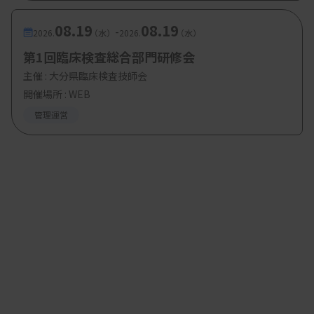
08.19
08.19
-
2026.
（水）
2026.
（水）
第1回臨床検査総合部門研修会
主催 :
大分県臨床検査技師会
開催場所 : WEB
管理運営
標準化と可視化、継続的な教育の重要性
POCT機器を導入するときは、まず現状調査により
測定数や導入目的を把握し、認定POCコーディネー
ターを主体とした導入提案体制を整えることが重要