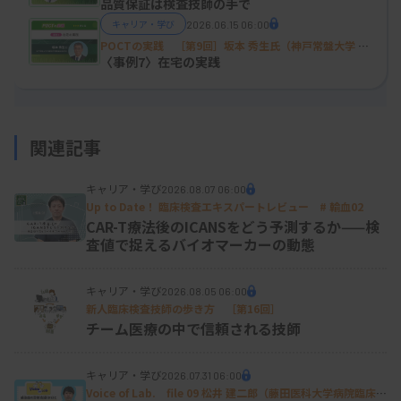
ただ、教育の中心は手術室に限られており、全診療
学会POC技術委員会 委員長／春日井市民病院 経営戦略
品質保証は検査技師の手で
室）
キャリア・学び
2026.06.15 06:00
科における継続的な教育体制はまだ整備されていま
POCTの実践 ［第9回］坂本 秀生氏（神戸常盤大学 保
せん。実際に、血液ガス装置の電源切断やプローブ
健科学部 医療検査学科）
〈事例7〉在宅の実践
折損といった教育不足に起因するトラブルも発生し
ました。これらの経験は継続教育の重要性を示して
おり、今後は手術室での取り組みを基盤として全診
関連記事
療科に教育体制を広げ、POCTの安全性と信頼性を
キャリア・学び
2026.08.07 06:00
さらに高めていく必要があると考えています。
Up to Date！ 臨床検査エキスパートレビュー # 輸血02
CAR-T療法後のICANSをどう予測するか——検
査値で捉えるバイオマーカーの動態
キャリア・学び
2026.08.05 06:00
新人臨床検査技師の歩き方 ［第16回］
チーム医療の中で信頼される技師
キャリア・学び
2026.07.31 06:00
Voice of Lab. file 09 松井 建二郎（藤田医科大学病院臨床検